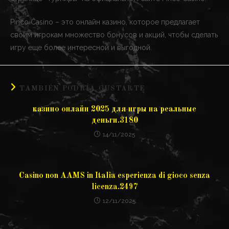
Pinco Casino – это онлайн казино, которое предлагает
своим игрокам множество бонусов и акций, чтобы сделать
игру еще более интересной и выгодной.
TAMBIÉN PODRÍA GUSTARTE
казино онлайн 2025 для игры на реальные
деньги.3180
14/11/2025
Casino non AAMS in Italia esperienza di gioco senza
licenza.2497
12/11/2025