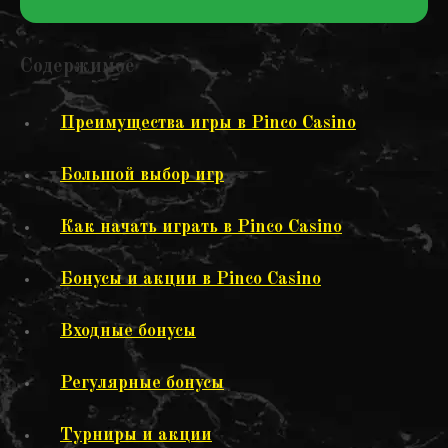
Содержимое
Преимущества игры в Pinco Casino
Большой выбор игр
Как начать играть в Pinco Casino
Бонусы и акции в Pinco Casino
Входные бонусы
Регулярные бонусы
Турниры и акции