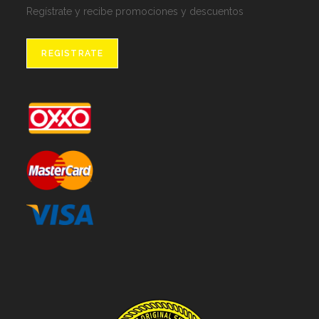
Regístrate y recibe promociones y descuentos