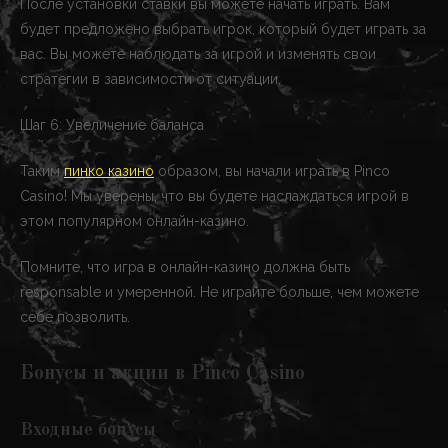
После установки ставки вы можете начать играть. Вам
будет предложено выбрать игрок, который будет играть за
вас. Вы можете наблюдать за игрой и изменять свои
стратегии в зависимости от ситуации.
Шаг 6: Увеличение баланса
Таким
пинко казино
образом, вы начали играть в Pinco
Casino! Мы уверены, что вы будете наслаждаться игрой в
этом популярном онлайн-казино.
Помните, что игра в онлайн-казино должна быть
responsable и умеренной. Не играйте больше, чем можете
себе позволить.
Бонусы и акции в Pinco Casino
Входные бонусы