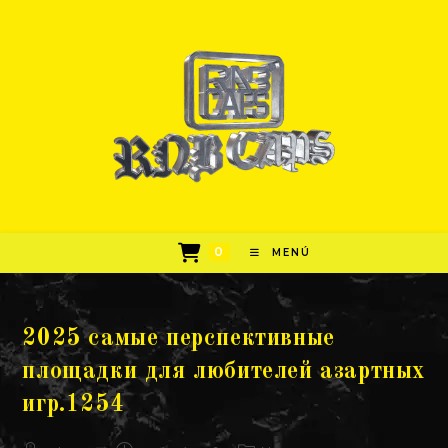
Saltar
al
contenido
0
MENÚ
2025 самые перспективные
площадки для любителей азартных
игр.1254