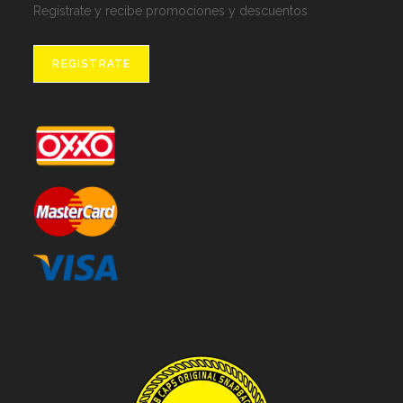
Regístrate y recibe promociones y descuentos