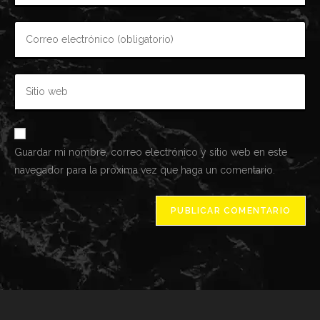
nombre
Introduce
o
tu
nombre
dirección
de
Introduce
de
usuario
la
correo
para
URL
para
comentar
de
comentar
Guardar mi nombre, correo electrónico y sitio web en este
tu
navegador para la próxima vez que haga un comentario.
web
(opcional)