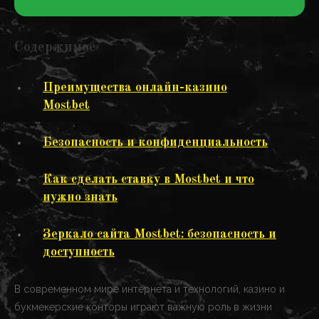
Содержимое
Преимущества онлайн-казино
Mostbet
Безопасность и конфиденциальность
Как сделать ставку в Mostbet и что
нужно знать
Зеркало сайта Mostbet: безопасность и
доступность
В современном мире интернета и технологий, казино и
букмекерские конторы играют важную роль в жизни