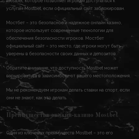
Mostbet, которое позволяет игрокам доступаться к
услугам Mostbet, если официальный сайт заблокирован.
Мостбет – это безопасное и надежное онлайн казино,
которое использует современные технологии для
обеспечения безопасности игроков. Мостбет
официальный сайт – это место, где игроки могут быть
уверены в безопасности своих данных и депозитов.
Обратите внимание, что доступность Mostbet может
варьироваться в зависимости от вашего местоположения.
Мы не рекомендуем игрокам делать ставки на спорт, если
они не знают, как это делать.
Преимущества онлайн-казино Mostbet
Один из ключевых преимуществ Mostbet – это его