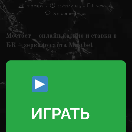
Autor
Publicación
Categoría
rnbcaps
11/11/2025
News
de
de
de
Comentarios
Sin comentarios
la
la
la
de
entrada:
entrada:
entrada:
la
entrada:
Мостбет – онлайн казино и ставки в
БК – зеркало сайта Mostbet
ИГРАТЬ