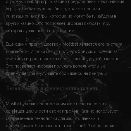
огромный выбор игр. В казино представлены классические
игры, такие как рулетка, бинго, а также новые и
инновационные игры, которые не могут быть найдены в
других казино. Это позволяет игрокам выбрать игру,
которая лучше всего подходит им.
Еще одним преимуществом Mostbet является его система
лояльности. Игроки могут получать бонусы и премии за
участие в играх, а также за приглашение друзей в казино.
Это позволяет игрокам получать дополнительные
преимущества и улучшать свои шансы на выигрыш.
Безопасность и конфиденциальность
Mostbet уделяет особое внимание безопасности и
конфиденциальности своих игроков. Казино использует
современные технологии для защиты данных и
обеспечивает безопасность транзакций. Это позволяет