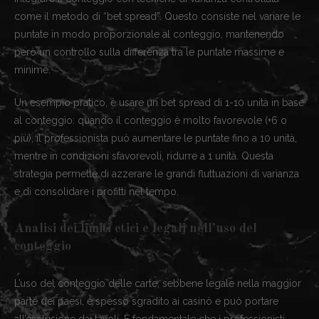
come il metodo di “bet spread”. Questo consiste nel variare le
puntate in modo proporzionale al conteggio, mantenendo
però un controllo sulla differenza tra le puntate massime e
minime.
Un esempio pratico, è usare un bet spread di 1-10 unità in base
al conteggio: quando il conteggio è molto favorevole (+6 o
più), il professionista può aumentare le puntate fino a 10 unità,
mentre in condizioni sfavorevoli, ridurre a 1 unità. Questa
strategia permette di azzerare le grandi fluttuazioni di varianza
e di consolidare i profitti nel tempo.
Analisi dei limiti etici e legali nell’uso del
conteggio
L’uso del conteggio delle carte, sebbene legale nella maggior
parte dei paesi, è spesso sgradito ai casinò e può portare
all’esclusione dai tavoli. È fondamentale che i professionisti