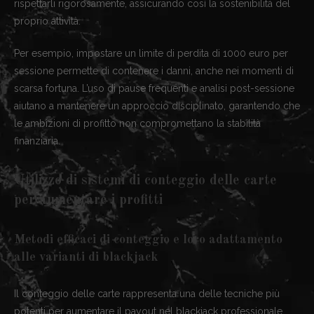
rispettarli rigorosamente, assicurando così la sostenibilità del
proprio attività.
Per esempio, impostare un limite di perdita di 1000 euro per
sessione permette di contenere i danni, anche nei momenti di
scarsa fortuna. L’uso di pause frequenti e analisi post-sessione
aiutano a mantenere un approccio disciplinato, garantendo che
le ambizioni di profitto non compromettano la stabilità
finanziaria.
Utilizzo di sistemi di conteggio delle carte
per aumentare i profitti
Metodi efficaci di conteggio e loro adattamento
alle varianti di blackjack
Il conteggio delle carte rappresenta una delle tecniche più
potenti per aumentare il payout nel blackjack professionale.