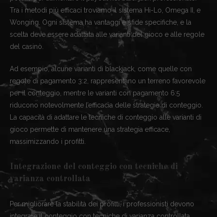
Tra i metodi più efficaci troviamo il sistema Hi-Lo, Omega II, e
Wonging. Ogni sistema ha vantaggi e sfide specifiche, e la
scelta deve essere adattata alle varianti del gioco e alle regole
del casinò.
Ad esempio, alcune varianti di blackjack, come quelle con
regole di pagamento 3:2, rappresentano un terreno favorevole
per il conteggio, mentre le varianti con pagamento 6:5
riducono notevolmente l’efficacia delle strategie di conteggio.
La capacità di adattare le tecniche di conteggio alle varianti di
gioco permette di mantenere una strategia efficace,
massimizzando i profitti.
Integrazione del conteggio con tecniche di
varianza controllata
Per migliorare la stabilità dei profitti, i professionisti devono
integrare il conteggio con tecniche di varianza controllata