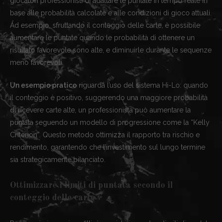
giocatori professionisti di adattare le puntate in tempo reale in
base alle probabilità calcolate e alle condizioni di gioco attuali.
Ad esempio, sfruttando il conteggio delle carte, è possibile
aumentare le puntate quando le probabilità di ottenere un
risultato favorevole sono alte, e diminuirle durante le sequenze
meno favorevoli.
Un esempio pratico
riguarda l’uso del sistema Hi-Lo: quando
il conteggio è positivo, suggerendo una maggiore probabilità
di ricevere carte alte, un professionista può aumentare la
puntata seguendo un modello di progressione come la “Kelly
Criterion”. Questo metodo ottimizza il rapporto tra rischio e
rendimento, garantendo che l’investimento sul lungo termine
sia strategicamente bilanciato.
Ottimizzare i limiti di puntata secondo il
conteggio delle carte