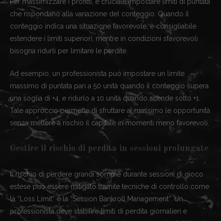
Per massimizzare i profitti, è cruciale impostare limiti di puntata
che rispondano alla variazione del conteggio. Quando il
conteggio indica una situazione favorevole, è consigliabile
estendere i limiti superiori, mentre in condizioni sfavorevoli
bisogna ridurli per limitare le perdite.
Ad esempio, un professionista può impostare un limite
massimo di puntata pari a 50 unità quando il conteggio supera
una soglia di +4, e ridurlo a 10 unità quando scende sotto +1.
Tale approccio permette di sfruttare al massimo le opportunità
senza mettere a rischio il capitale in momenti meno favorevoli.
Gestire il rischio di perdita in sessioni prolungate
Il rischio di perdere grandi somme durante sessioni di gioco
estese può essere mitigato tramite tecniche di controllo come
la “Loss Limit” e la “Session Bankroll Management”. Un
professionista deve stabilire limiti di perdita giornalieri e