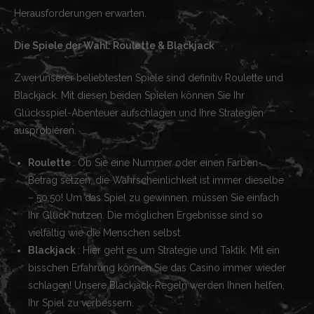
Herausforderungen erwarten.
Die Spiele der Wahl: Roulette & Blackjack
Zwei unserer beliebtesten Spiele sind definitiv Roulette und
Blackjack. Mit diesen beiden Spielen können Sie Ihr
Glücksspiel-Abenteuer aufschlagen und Ihre Strategien
ausprobieren.
Roulette
: Ob Sie eine Nummer oder einen Farben-
Betrag setzen, die Wahrscheinlichkeit ist immer dieselbe
– 50:50! Um das Spiel zu gewinnen, müssen Sie einfach
Ihr Glück nutzen. Die möglichen Ergebnisse sind so
vielfältig wie die Menschen selbst.
Blackjack
: Hier geht es um Strategie und Taktik. Mit ein
bisschen Erfahrung können Sie das Casino immer wieder
schlagen! Unsere Blackjack-Regeln werden Ihnen helfen,
Ihr Spiel zu verbessern.