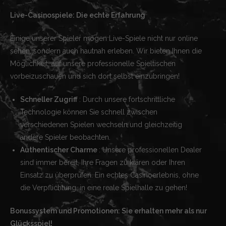
Live-Casinospiele: Die echte Erfahrung
Einige unserer Spieler mögen Live-Spiele nicht nur online
sehen, sondern auch hautnah erleben. Wir bieten Ihnen die
Möglichkeit, auf unsere professionelle Spieltischen
vorbeizuschauen und sich dort selbst einzubringen!
Schneller Zugriff
: Durch unsere fortschrittliche
Technologie können Sie schnell zwischen
verschiedenen Spielen wechseln und gleichzeitig
andere Spieler beobachten.
Authentischer Charme
: Unsere professionellen Dealer
sind immer bereit, Ihre Fragen zu klären oder Ihren
Einsatz zu überprüfen. Ein echtes Casinoerlebnis, ohne
die Verpflichtung, in eine reale Spielhalle zu gehen!
Bonussystem und Promotionen: Sie erhalten mehr als nur
Glücksspiel!