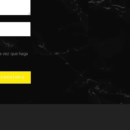
ma vez que haga