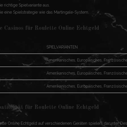
e richtige Spielvariante aus.
e eine Spielstrategie wie das Martingale-System.
e Casinos für Roulette Online Echtgeld
SPIELVARIANTEN
Amerikanisches, Europäisches, Französisch
Amerikanisches, Europäisches, Französisch
Amerikanisches, Europäisches, Französisch
tibilität für Roulette Online Echtgeld
ette Online Echtgeld auf verschiedenen Geräten spielen, darunter D