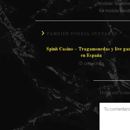
mobile Telefone
für mobile Gerä
TAMBIÉN PODRÍA GUSTARTE
Spinit Casino – Tragamonedas y live ga
en España
12/03/2026
Deja un com
Comentario