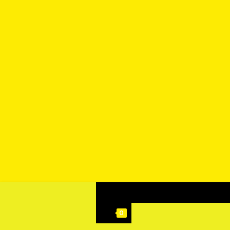
Saltar
al
contenido
INICIO
SOBRE NOSOTROS
G
0