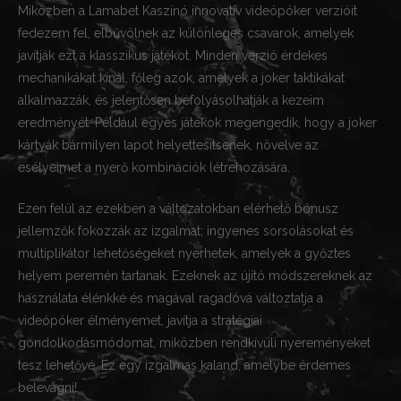
Miközben a Lamabet Kaszinó innovatív videópóker verzióit
fedezem fel, elbűvölnek az különleges csavarok, amelyek
javítják ezt a klasszikus játékot. Minden verzió érdekes
mechanikákat kínál, főleg azok, amelyek a joker taktikákat
alkalmazzák, és jelentősen befolyásolhatják a kezeim
eredményét. Például egyes játékok megengedik, hogy a joker
kártyák bármilyen lapot helyettesítsenek, növelve az
esélyeimet a nyerő kombinációk létrehozására.
Ezen felül az ezekben a változatokban elérhető bónusz
jellemzők fokozzák az izgalmat; ingyenes sorsolásokat és
multiplikátor lehetőségeket nyerhetek, amelyek a győztes
helyem peremén tartanak. Ezeknek az újító módszereknek az
használata élénkké és magával ragadóvá változtatja a
videópóker élményemet, javítja a stratégiai
gondolkodásmódomat, miközben rendkívüli nyereményeket
tesz lehetővé. Ez egy izgalmas kaland, amelybe érdemes
belevágni!