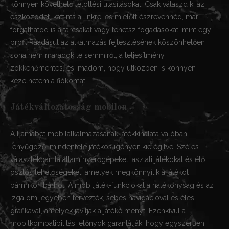
könnyen követhető letöltési utasításokat. Csak válaszd ki az
eszközödet, kattints a linkre, és mielőtt észrevennéd, már
forgathatod is a tárcsákat vagy tehetsz fogadásokat, mint egy
profi. Ráadásul az alkalmazás fejlesztésének köszönhetően
soha nem maradok le semmiről; a teljesítmény
zökkenőmentes, és imádom, hogy útközben is könnyen
kezelhetem a fiókomat!
Játékváltozatosság mobilon
A Lamabet mobilalkalmazásának játékkínálata valóban
lenyűgöző, mindenféle játékos igényeit kielégítve. Széles
választékban találtam nyerőgépeket, asztali játékokat és élő
osztós lehetőségeket, amelyek megkönnyítik a játékot
bármikor, bárhol. A mobiljáték-funkciókat a hatékonyság és az
izgalom jegyében tervezték, sebes navigációval és éles
grafikával, amelyek javítják a játékélményt. Ezenkívül a
mobilkompatibilitási előnyök garantálják, hogy egyszerűen