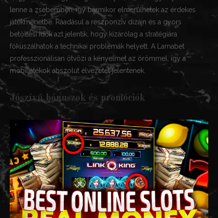
lenne a zsebemben, így bármikor elmerülhetek az érdekes
játékmenetbe. Ráadásul a reszponzív dizájn és a gyors
betöltési idők azt jelentik, hogy kizárólag a stratégiára
fókuszálhatok a technikai problémák helyett. A Lamabet
professzionálisan ötvözi a kényelmet az örömmel, így a
mobiljátékok abszolút élvezetet jelentenek.
Jószívű bónuszok és promóciók