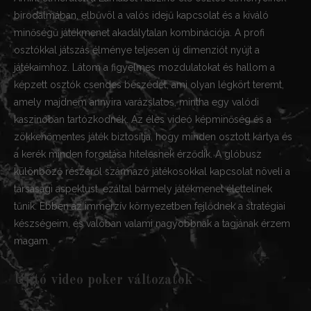
birodalmában, elbűvöl a valós idejű kapcsolat és a kiváló
minőségű játékmenet akadálytalan kombinációja. A profi
osztókkal játszás élménye teljesen új dimenziót nyújt a
játékaimhoz. Látom a figyelmes mozdulatokat és hallom a
képzett osztók csendes beszédét, ami olyan légkört teremt,
amely majdnem annyira varázslatos, mintha egy valódi
kaszinóban tartózkodnék. Az éles videó képminőség és a
zökkenőmentes játék biztosítja, hogy minden osztott kártya és
a kerék minden forgatása hitelesnek érződik. A glóbusz
különböző részéről származó játékosokkal kapcsolat növeli a
társasági aspektust, ezáltal bármely játékmenet élettelinek
tűnik. Ebben az immerzív környezetben fejlődnek a stratégiai
készségeim, és valóban valami nagyobbnak a tagjának érzem
magam.
Újító video poker változatok