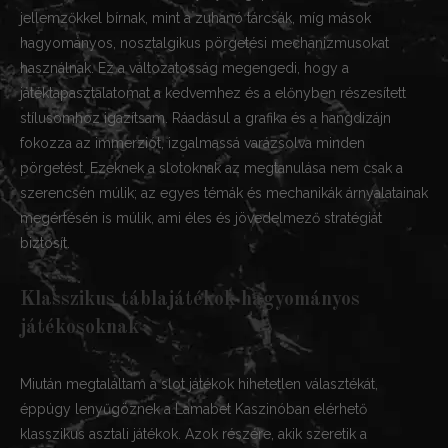
jellemzőkkel bírnak, mint a zuhanó tárcsák, míg mások
hagyományos, nosztalgikus pörgetési mechanizmusokat
használnak. Ez a változatosság megengedi, hogy a
játéktapasztalatomat a kedvemhez és a előnyben részesített
stílusomhoz igazítsam. Ráadásul a grafika és a hangdizájn
fokozza az immerziót, izgalmassá varázsolva minden
pörgetést. Ezeknek a slotoknak az megtanulása nem csak a
szerencsén múlik; az egyes témák és mechanikák árnyalatainak
megértésén is múlik, ami éles és jövedelmező stratégiát
biztosít.
Klasszikus táblajátékok hagyományos
játékosoknak
Miután megtaláltam a slot játékok hihetetlen választékát,
éppúgy lenyűgöznek a Lamabet Kaszinóban elérhető
klasszikus asztali játékok. Azok részére, akik szeretik a