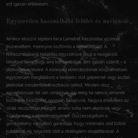
ezt igazán értékelem.
Egyszerűen használható felület és navigáció
Amikor először léptem be a Lamabet Kaszinóba, azonnal
észrevettem, mennyire ösztönös a kezelőfelület. A
felhasználóbarát kialakítás egyszerűvé teszi a navigációt,
lehetővé téve, hogy arra koncentráljak, ami igazán számít – a
játékok élvezésére. A könnyed elrendezésnek köszönhetően
egyszerűen megtalálom a kedvenc slot gépeimet vagy asztali
játékokat mindenféle frusztráció nélkül. Minden rész
egyértelműen fel van címkézve, így még ha nem is ismerek
bizonyos funkciókat, gyorsan belejövök. Nagyra értékelem az
oldal reszponzív jellegét, amely soha nem akadozik vagy
szakítja meg a játékélményemet. Összességében a
gördülékeny navigáció garantálja, hogy minimális időt töltök
kutatással, és nagyobb időt a stratégiáim elsajátításával. A