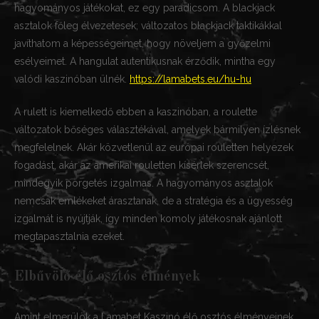
hagyományos játékokat, ez egy paradicsom. A blackjack
asztalok főleg élvezetesek; változatos blackjack taktikákkal
javíthatom a képességeimet, hogy növeljem a győzelmi
esélyeimet. A hangulat autentikusnak érződik, mintha egy
valódi kaszinóban ülnék.
https://lamabets.eu/hu-hu
A rulett is kiemelkedő ebben a kaszinóban, a roulette
változatok bőséges választékával, amelyek bármilyen ízlésnek
megfelelnek. Akár közvetlenül az európai rouletten helyezek
fogadást, akár az amerikai rouletten kísérlek szerencsét,
mindegyik pörgetés izgalmas. A hagyományos asztalok
nemcsak emlékeket árasztanak, de a stratégia és a ügyesség
izgalmát is nyújtják, így minden komoly játékosnak ajánlott
megtapasztalnia ezeket.
Elbűvölő élő osztós élmények
Amint elmerülök a Lamabet Kaszinó élő osztós élményeinek