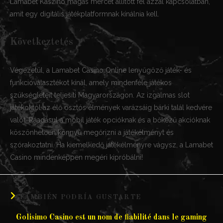
Lamabet Kaszinó magas mércét állított fel azzal kapcsolatban,
amit egy digitális játékplatformnak kínálnia kell.
Következtetés
Végezetül, a Lamabet Casino Online lenyűgöző játék- és
funkcióválasztékot kínál, amely mindenféle játékos
szükségleteit teljesíti Magyarországon. Az izgalmas slot
játékoktól az élő osztós élmények varázsáig bárki talál kedvére
valót. Ráadásul a mobil játék opcióknak és a bőkezű akcióknak
köszönhetően könnyű megőrizni a játékélményt és
szórakoztatni. Ha kiemelkedő játékélményre vágysz, a Lamabet
Casino mindenképpen megéri kipróbálni!
TAMBIÉN PODRÍA GUSTARTE
Golisimo Casino est un nom de fiabilité dans le gaming