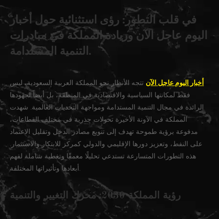
في قلب التطور: رؤى استثنائية حول أخبار
اليوم عاجل الآن وريادة المملكة في مبادرات
التنمية المستدامة.
أخبار اليوم عاجل الآن
تتجه الأنظار نحو المملكة العربية السعودية، ليس
فقط لمكانتها السياسية والاقتصادية في المنطقة، بل أيضاً لجهودها
الرائدة في مجال التنمية المستدامة ومواجهة التحديات العالمية. شهدت
المملكة في الآونة الأخيرة تحولات جذرية في مختلف القطاعات،
مدفوعة برؤية طموحة تهدف إلى تنويع مصادر الدخل وتقليل الاعتماد
على النفط، وتعزيز دورها الإقليمي والدولي كمركز للابتكار والاستثمار.
هذه التطورات المتسارعة تستدعي تحليلًا معمقًا وتغطية شاملة لفهم
أبعادها وتأثيراتها المختلفة.
رؤية المملكة 2030: محرك التغيير والتنمية