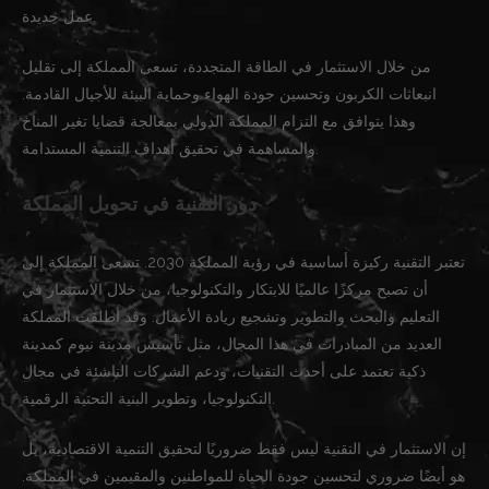
عمل جديدة.
من خلال الاستثمار في الطاقة المتجددة، تسعى المملكة إلى تقليل
انبعاثات الكربون وتحسين جودة الهواء وحماية البيئة للأجيال القادمة.
وهذا يتوافق مع التزام المملكة الدولي بمعالجة قضايا تغير المناخ
والمساهمة في تحقيق أهداف التنمية المستدامة.
دور التقنية في تحويل المملكة
تعتبر التقنية ركيزة أساسية في رؤية المملكة 2030. تسعى المملكة إلى
أن تصبح مركزًا عالميًا للابتكار والتكنولوجيا، من خلال الاستثمار في
التعليم والبحث والتطوير وتشجيع ريادة الأعمال. وقد أطلقت المملكة
العديد من المبادرات في هذا المجال، مثل تأسيس مدينة نيوم كمدينة
ذكية تعتمد على أحدث التقنيات، ودعم الشركات الناشئة في مجال
التكنولوجيا، وتطوير البنية التحتية الرقمية.
إن الاستثمار في التقنية ليس فقط ضروريًا لتحقيق التنمية الاقتصادية، بل
هو أيضًا ضروري لتحسين جودة الحياة للمواطنين والمقيمين في المملكة.