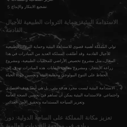
تشجيع الابتكار والإبداع.
الاستدامة البيئية: حماية الثروات الطبيعية للأجيال
القادمة
تولي المملكة أهمية قصوى للاستدامة البيئية وحماية الثروات الطبيعية
للأجيال القادمة. وقد أطلقت المملكة العديد من المبادرات في هذا
المجال، مثل مشروع تخصيص الأراضي للمحميات الطبيعية، ومشروع
زراعة الأشجار، ومشروع معالجة النفايات. هذه المبادرات تهدف إلى
الحفاظ على التنوع البيولوجي وحماية البيئة وتحسين جودة الحياة.
الاستدامة البيئية ليست مجرد هدف بيئي، بل هي أيضًا هدف اقتصادي
واجتماعي. فالاستدامة البيئية يمكن أن تساهم في تحسين الصحة العامة
وتعزيز السياحة المستدامة وتحقيق الأمن الغذائي.
تعزيز مكانة المملكة على الساحة الدولية: دور
ريادي في مواجهة التحديات العالمية