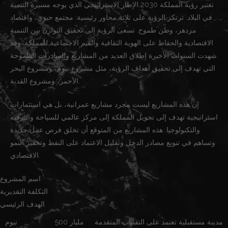
تعتبر رؤية المملكة 2030 الإطار الاستراتيجي الذي يوجه مسيرة التنمية
في البلاد. ترتكز الرؤية على ثلاثة محاور رئيسية: مجتمع حيوي، واقتصاد
مزدهر، وطن طموح. تسعى الرؤية إلى تحقيق التوازن بين التنمية
الاقتصادية والحفاظ على الهوية الثقافية والقيم الاجتماعية للمملكة. وقد
شهدت السنوات الأخيرة إطلاق العديد من المشاريع والمبادرات الطموحة
التي تهدف إلى تحقيق أهداف الرؤية، مثل مشروع نيوم، ومشروع البحر
الأحمر، ومشروع القدية.
إن هذه المشاريع ليست مجرد مشاريع عمرانية، بل هي استثمارات
استراتيجية تهدف إلى تحويل المملكة إلى مركز عالمي للسياحة والترفيه
والتكنولوجيا. هذه المشاريع من المتوقع أن تخلق فرص عمل جديدة
وتساهم في تنويع مصادر الدخل وتقليل الاعتماد على النفط وتحفيز النمو
الاقتصادي.
اسم المشروع
التكلفة التقديرية
الهدف الرئيسي
مدينة مستقبلية تعتمد على التقنيات المتقدمة
500 مليار
نيوم