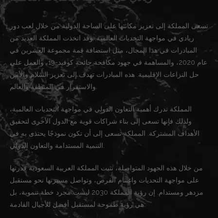
تسعى المملكة إلى تعزيز مكانتها على الساحة الدولية من خلال لعب دور
ريادي في مواجهة التحديات العالمية. وقد اتخذت المملكة العديد من
المبادرات في هذا المجال، مثل استضافة قمة مجموعة العشرين في
عام 2020، والمساهمة في جهود مكافحة جائحة كوفيد-19، والعمل على
حل النزاعات الإقليمية. هذه المبادرات تهدف إلى تعزيز السلام والأمن
والاستقرار في المنطقة والعالم.
المملكة تدرك أهمية التعاون الدولي في مواجهة التحديات العالمية،
ولذلك فإنها تسعى إلى بناء شراكات قوية مع الدول الأخرى لتحقيق
الأهداف المشتركة. المملكة تسعى إلى أن تكون نموذجًا يحتذى به في
التنمية المستدامة والتعاون الدولي.
من خلال هذه الجهود المتواصلة، تثبت المملكة العربية السعودية قدرتها
على مواجهة التحديات واغتنام الفرص، وتواصل مسيرتها نحو مستقبل
مزدهر ومستدام. إن رؤية المملكة 2030 ليست مجرد خطة تنموية، بل
هي رؤية طموحة لمستقبل أفضل للأجيال القادمة.