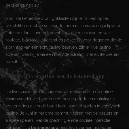
eerlijke gameplay.
Voor de liefhebbers van gokkasten zijn er tal van opties
beschikbaar, met verschillende thema’s, features en jackpotten.
Tafelspel fans kunnen terecht voor diverse varianten van
roulette, blackjack, baccarat en poker. En voor degenen die de
spanning van een echt casino beleven, zijn er live casino
spellen, waarbij je via een live videostream met echte dealers
speelt.
Live Casino ervaring met de betonred app
De live casino spellen zijn een ware revolutie in de online
casinowereld. Ze bieden een meeslepende en realistische
spelervaring die in de buurt komt van het spelen in een fysiek
casino. Je kunt in realtime communiceren met de dealers en
andere spelers, wat de spanning en de sociale interactie
verhoogt. De
betonred app
beschikt over een uitgebreid