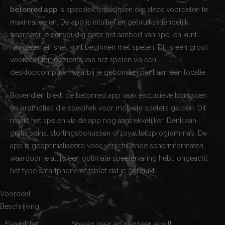
betonred app
is specifiek ontworpen om deze voordelen te
maximaliseren. De app is intuïtief en gebruiksvriendelijk,
waardoor je eenvoudig door het aanbod van spellen kunt
navigeren en snel kunt beginnen met spelen. Dit is een groot
voordeel ten opzichte van het spelen via een
desktopcomputer, waarbij je gebonden bent aan één locatie.
Bovendien biedt de betonred app vaak exclusieve bonussen
en promoties die specifiek voor mobiele spelers gelden. Dit
maakt het spelen via de app nog aantrekkelijker. Denk aan
gratis spins, stortingsbonussen of loyaliteitsprogramma’s. De
app is geoptimaliseerd voor verschillende schermformaten,
waardoor je altijd een optimale speelervaring hebt, ongeacht
het type smartphone of tablet dat je gebruikt.
Voordeel
Beschrijving
Flexibiliteit
Spelen waar en wanneer je wilt.