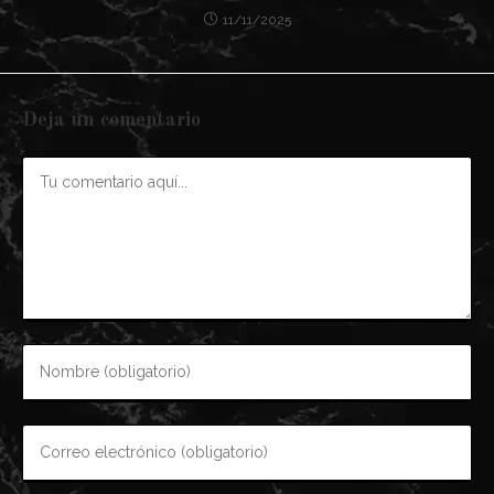
11/11/2025
Deja un comentario
Comentario
Introduce
tu
nombre
Introduce
o
tu
nombre
dirección
de