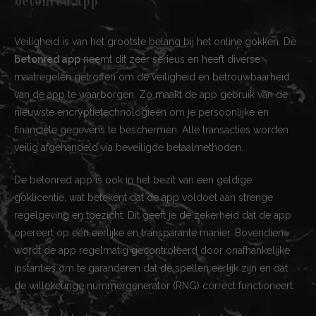
betonred app
Veiligheid is van het grootste belang bij het online gokken. De
betonred app
neemt dit zeer serieus en heeft diverse
maatregelen getroffen om de veiligheid en betrouwbaarheid
van de app te waarborgen. Zo maakt de app gebruik van de
nieuwste encryptietechnologieën om je persoonlijke en
financiële gegevens te beschermen. Alle transacties worden
veilig afgehandeld via beveiligde betaalmethoden.
De betonred app is ook in het bezit van een geldige
goklicentie, wat betekent dat de app voldoet aan strenge
regelgeving en toezicht. Dit geeft je de zekerheid dat de app
opereert op een eerlijke en transparante manier. Bovendien
wordt de app regelmatig gecontroleerd door onafhankelijke
instanties om te garanderen dat de spellen eerlijk zijn en dat
de willekeurige nummergenerator (RNG) correct functioneert.