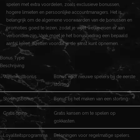
spelen met extra voordelen, zoals exclusieve bonussen,
hogere limieten en persoonlijke accountmanagers. Het is
belangrijk om de algemene voorwaarden van de bonussen en
promoties goed te lezen, zodat je weet welke eisen er aan
verbonden zijn. Vaak moet je het bonusbedrag een bepaald
aantal keren inzetten voordat je de winst kunt opnemen.
Bonus Type
Beschrijving
Welkomstbonus
Bonus voor nieuwe spelers bij de eerste
storting.
Stortingsbonus
Bonus bij het maken van een storting.
Gratis Spins
Gratis kansen om te spelen op
gokkasten.
Loyaliteitsprogramma
Beloningen voor regelmatige spelers.