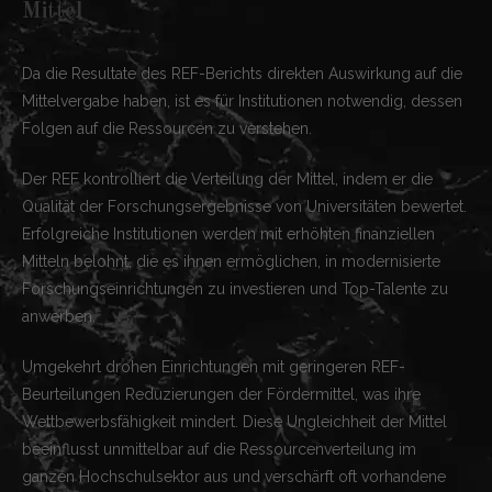
Mittel
Da die Resultate des REF-Berichts direkten Auswirkung auf die
Mittelvergabe haben, ist es für Institutionen notwendig, dessen
Folgen auf die Ressourcen zu verstehen.
Der REF kontrolliert die Verteilung der Mittel, indem er die
Qualität der Forschungsergebnisse von Universitäten bewertet.
Erfolgreiche Institutionen werden mit erhöhten finanziellen
Mitteln belohnt, die es ihnen ermöglichen, in modernisierte
Forschungseinrichtungen zu investieren und Top-Talente zu
anwerben.
Umgekehrt drohen Einrichtungen mit geringeren REF-
Beurteilungen Reduzierungen der Fördermittel, was ihre
Wettbewerbsfähigkeit mindert. Diese Ungleichheit der Mittel
beeinflusst unmittelbar auf die Ressourcenverteilung im
ganzen Hochschulsektor aus und verschärft oft vorhandene