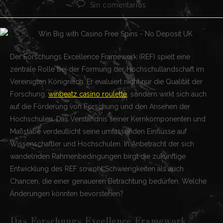
Comentarios
Sin comentarios
la
la
la
de
entrada:
entrada:
entrada:
la
entrada:
Der Forschungs Excellence Framework (REF) spielt eine
zentrale Rolle bei der Formung der Hochschullandschaft im
Vereinigten Königreich. Er evaluiert nicht nur die Qualität der
Forschung,
winbeatz casino roulette
, sondern wirkt sich auch
auf die Förderung von Forschung und den Ansehen der
Hochschulen. Das Verständnis seiner Kernkomponenten und
Maßstäbe verdeutlicht seine umfassenden Einflüsse auf
Wissenschaftler und Hochschulen. In Anbetracht der sich
wandelnden Rahmenbedingungen birgt die zukünftige
Entwicklung des REF sowohl Schwierigkeiten als auch
Chancen, die einer genaueren Betrachtung bedürfen. Welche
Änderungen könnten bevorstehen?
Das Forschungs Excellence Framework