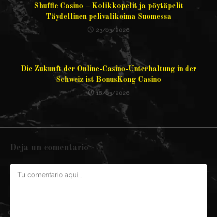
Shuffle Casino – Kolikkopelit ja pöytäpelit
Täydellinen pelivalikoima Suomessa
23/03/2026
Die Zukunft der Online-Casino-Unterhaltung in der
Schweiz ist BonusKong Casino
18/03/2026
Deja un comentario
Comentario