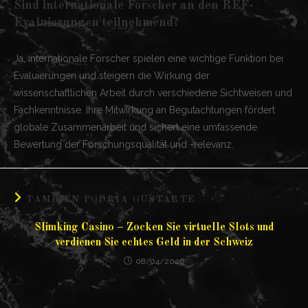
Sind internationale Forscher an den REF-
Evaluierungen teilnehmend?
Ja, internationale Forscher spielen eine wichtige Funktion bei
Evaluierungen und steigern die Wirkung der
wissenschaftlichen Arbeit durch verschiedene Sichtweisen und
Fachkenntnisse. Ihre Mitwirkung an Begutachtungen fördert
globale Zusammenarbeit und sichert eine umfassende
Bewertung der Forschungsqualität und -relevanz.
TAMBIÉN PODRÍA GUSTARTE
Slimking Casino – Zocken Sie virtuelle Slots und
verdienen Sie echtes Geld in der Schweiz
08/04/2026