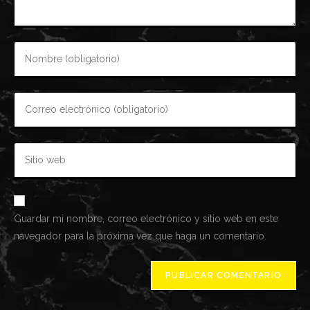
Introduce
tu
nombre
Introduce
o
tu
nombre
dirección
de
Introduce
de
usuario
la
correo
para
URL
para
comentar
de
comentar
Guardar mi nombre, correo electrónico y sitio web en este
tu
navegador para la próxima vez que haga un comentario.
web
(opcional)