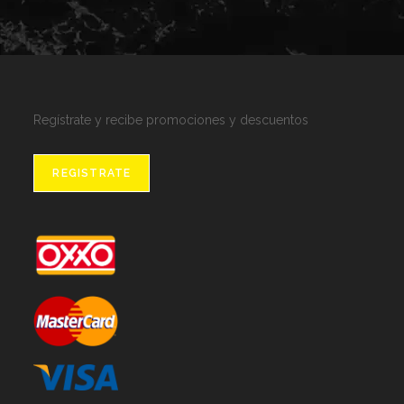
Regístrate y recibe promociones y descuentos