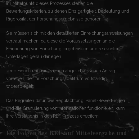
Im Mittelpunkt dieses Prozesses stehen die
Bewertungskriterien, zu denen Einzigartigkeit, Bedeutung und
Rigorosität der Forschungsergebnisse gehören.
Sie müssen sich mit den detaillierten Einreichungsanweisungen
vertraut machen, da diese die Voraussetzungen an die
Einreichung von Forschungsergebnissen und relevanten
Unterlagen genau darlegen.
Jede Einrichtung muss einen abgeschlossenen Antrag
vorlegen, der ihr Forschungsspektrum vollständig
widerspiegelt.
Das Begreifen dafür, wie Begutachtung, Panel-Bewertungen
und die Granulierung von Informationen funktionieren, kann
Ihre Verständnis in den REF-Prozess erweitern.
Die Folgen des REF auf Mittelvergabe und