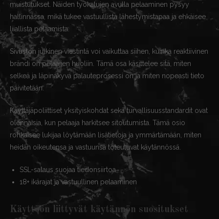
muistutukset. Näiden työkalujen avulla pelaaminen pysyy
hallinnassa, mikä tukee vastuullista lähestymistapaa ja ehkäisee
liiallista pelaamista.
Sivuston julkinen viestintä voi vaikuttaa siihen, kuinka reaktiivinen
brändi on pelaajien huoliin. Tämä osa käsittelee sitä, miten
selkeä ja läpinäkyvä palauteprosessi on ja miten nopeasti tieto
päivitetään.
Käyttäjäpoliittiset yksityiskohdat sekä turvallisuusstandardit ovat
olennaisia, kun pelaaja harkitsee sitoutumista. Tämä osio
rohkaisee lukijaa löytämään lisätietoja ja ymmärtämään, miten
heidän oikeutensa ja vastuunsa toteutuvat käytännössä.
SSL-salaus suojaa tiedonsiirtoa
18+ ikärajat ja vastuullinen pelaaminen
Käyttöön liittyvät käytännön suositukset