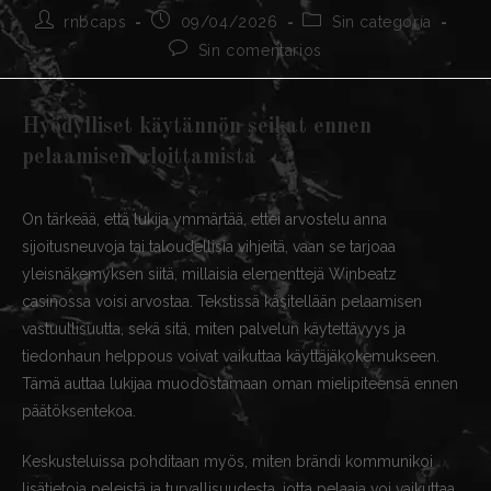
Autor
Publicación
Categoría
rnbcaps
09/04/2026
Sin categoría
de
de
de
Comentarios
Sin comentarios
la
la
la
de
entrada:
entrada:
entrada:
la
entrada:
Hyödylliset käytännön seikat ennen
pelaamisen aloittamista
On tärkeää, että lukija ymmärtää, ettei arvostelu anna
sijoitusneuvoja tai taloudellisia vihjeitä, vaan se tarjoaa
yleisnäkemyksen siitä, millaisia elementtejä Winbeatz
casinossa voisi arvostaa. Tekstissä käsitellään pelaamisen
vastuullisuutta, sekä sitä, miten palvelun käytettävyys ja
tiedonhaun helppous voivat vaikuttaa käyttäjäkokemukseen.
Tämä auttaa lukijaa muodostamaan oman mielipiteensä ennen
päätöksentekoa.
Keskusteluissa pohditaan myös, miten brändi kommunikoi
lisätietoja peleistä ja turvallisuudesta, jotta pelaaja voi vaikuttaa