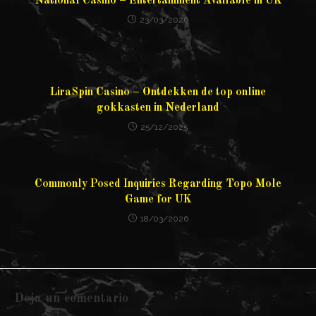
National Casino – Entertainment Available in UK
23/03/2026
LiraSpin Casino – Ontdekken de top online
gokkasten in Nederland
25/12/2025
Commonly Posed Inquiries Regarding Topo Mole
Game for UK
18/03/2026
Deja un comentario