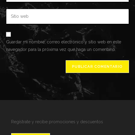
dirección
de
Introduce
de
usuario
la
correo
para
URL
para
comentar
de
comentar
Guardar mi nombre, correo electrónico y sitio web en este
tu
navegador para la próxima vez que haga un comentario.
web
(opcional)
Regístrate y recibe promociones y descuentos