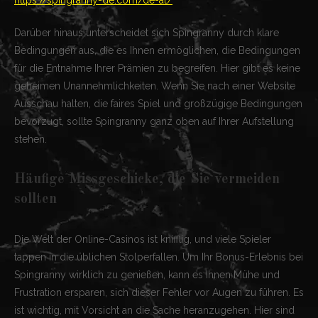
https://spingranny-de.com/de-at/
Darüber hinaus unterscheidet sich Spingranny durch klare
Bedingungen aus, die es Ihnen ermöglichen, die Bedingungen
für die Entnahme Ihrer Prämien zu begreifen. Hier gibt es keine
geheimen Unannehmlichkeiten. Wenn Sie nach einer Website
Ausschau halten, die faires Spiel und großzügige Bedingungen
bevorzugt, sollte Spingranny ganz oben auf Ihrer Aufstellung
stehen.
Häufige Missgeschicke, die Sie vermeiden
sollten
Die Welt der Online-Casinos ist knifflig, und viele Spieler
tappen in die üblichen Stolperfallen. Um Ihr Bonus-Erlebnis bei
Spingranny wirklich zu genießen, kann es Ihnen Mühe und
Frustration ersparen, sich dieser Fehler vor Augen zu führen. Es
ist wichtig, mit Vorsicht an die Sache heranzugehen. Hier sind