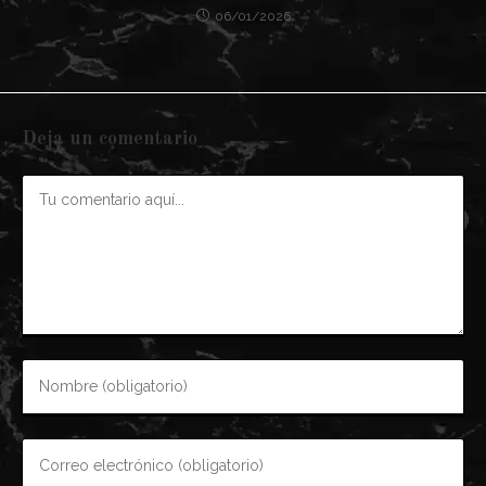
06/01/2026
Deja un comentario
Comentario
Introduce
tu
nombre
Introduce
o
tu
nombre