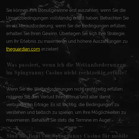
Sie können Ihre Bonusgewinne erst auszahlen, wenn Sie die
Umsatzbedingungen vollständig erfüllt haben. Betrachten Sie
es als Herausforderung; wenn Sie die Bedingungen erfüllen,
erhalten Sie Ihren Gewinn. Überlegen Sie sich Ihre Strategie,
um Ihr Erlebnis zu maximieren und höhere Auszahlungen zu
theguardian.com
erzielen!
Was passiert, wenn ich die Wettanforderungen
im Spingranny Casino nicht rechtzeitig erfülle?
Wenn Sie die Wettanforderungen nicht rechtzeitig erfüllen,
riskieren Sie den Verlust Ihres Bonus und aller damit
verbundenen Erträge. Es ist wichtig, die Bedingungen zu
verstehen und taktisch zu spielen, um Ihre Möglichkeiten zu
maximieren. Behalten Sie stets die Termine im Auge!
Sind die Boni von Spingranny Casino für mobile