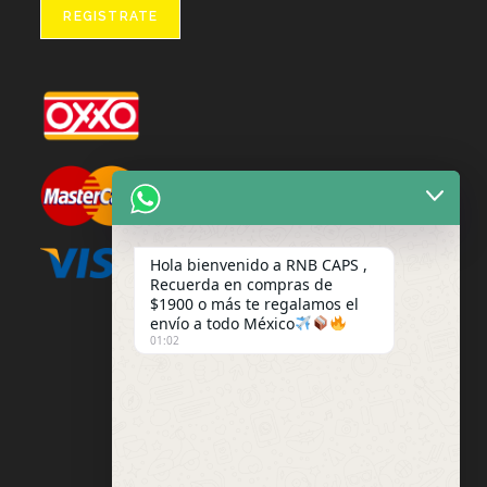
Hola bienvenido a RNB CAPS ,
Recuerda en compras de
$1900 o más te regalamos el
envío a todo México
01:02