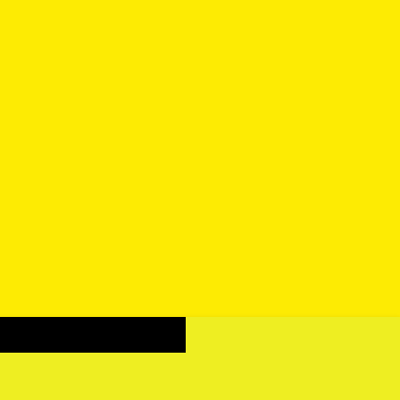
CIÓN RICO O MUERT0 2.0