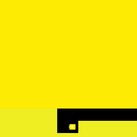
Saltar
al
contenido
INICIO
SOBRE NOSOTROS
G
0