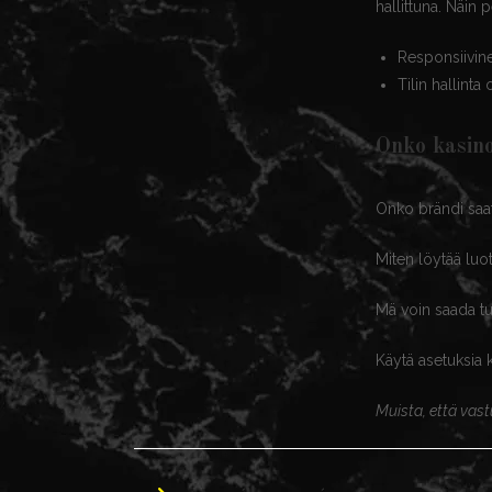
hallittuna. Näin 
Responsiivine
Tilin hallinta
Onko kasino 
Onko brändi saata
Miten löytää luo
Mä voin saada t
Käytä asetuksia ku
Muista, että vas