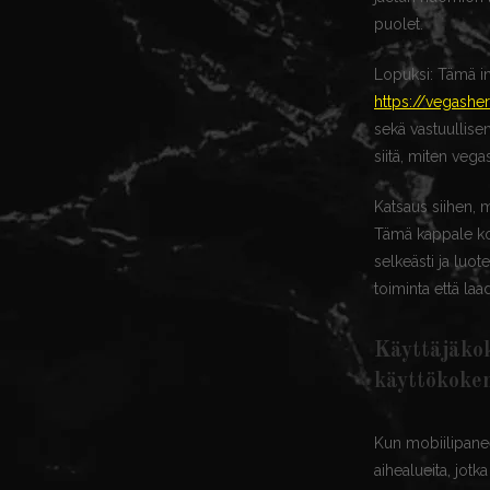
puolet.
Lopuksi: Tämä in
https://vegashe
sekä vastuullisen
siitä, miten vega
Katsaus siihen, 
Tämä kappale koro
selkeästi ja luot
toiminta että laa
Käyttäjäkok
käyttökoke
Kun mobiilipanee
aihealueita, jot