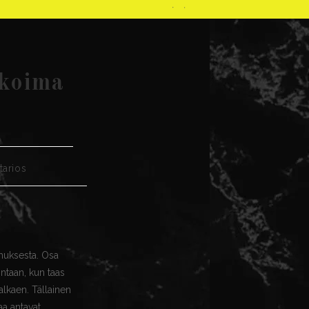
ikoima
tarios
muksesta. Osa
intaan, kun taas
alkaen. Tällainen
a antavat