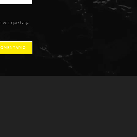
ma vez que haga