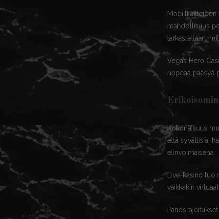
Mobiililaitteide
mahdollisuus pela
tarkastellaan, m
Vegas Hero Casin
nopeaa pääsyä p
Erikoisomina
Kokonaisuus muod
että syvällisiä,
elinvoimaisena.
Live-kasino tuo 
vaikkakin virtuaa
Panosrajoitukset 