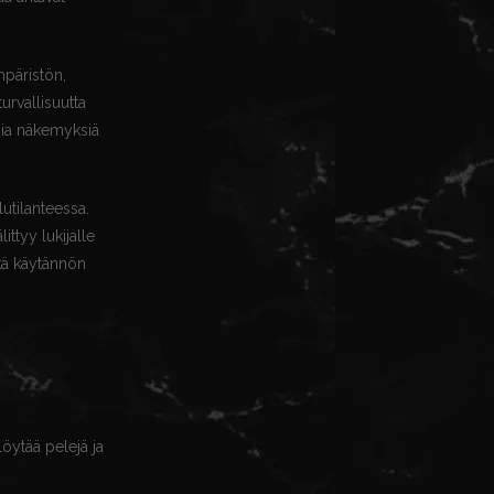
mpäristön,
turvallisuutta
isia näkemyksiä
utilanteessa.
ittyy lukijalle
ekä käytännön
öytää pelejä ja