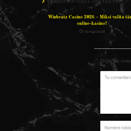
TAMBIÉN PODRÍA GUSTARTE
Winbeatz Casino 2026 – Miksi valita t
online-kasino?
02/04/2026
Deja un com
Comentario
Introduce
tu