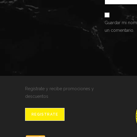
nombre
o
Guardar mi nomb
nombre
un comentario.
de
usuario
para
comentar
Regístrate y recibe promociones y
descuentos