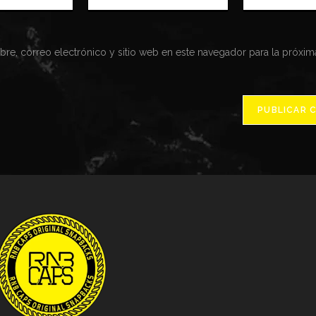
dirección
URL
de
de
re, correo electrónico y sitio web en este navegador para la próxi
correo
tu
para
web
comentar
(opcional)