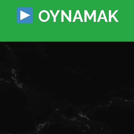
OYNAMAK