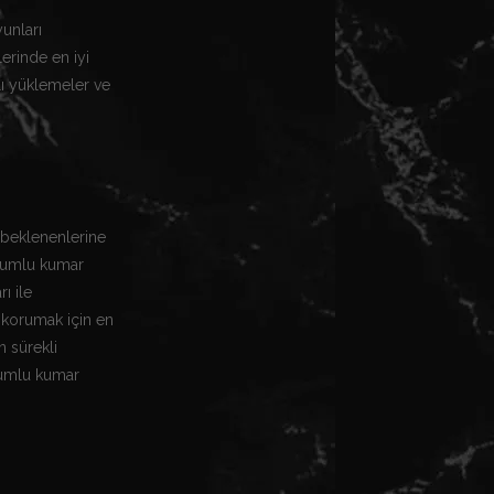
yunları
lerinde en iyi
zlı yüklemeler ve
e beklenenlerine
uyumlu kumar
ı ile
ni korumak için en
n sürekli
uyumlu kumar