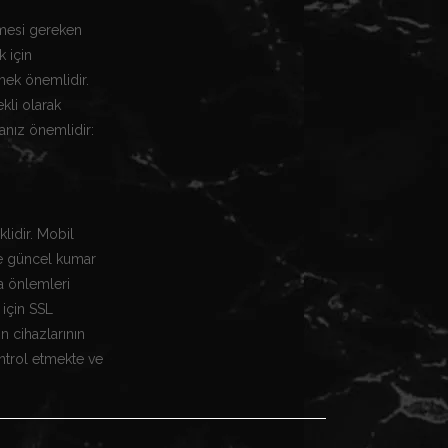
lmesi gereken
k için
tmek önemlidir.
ekli olarak
anız önemlidir:
lidir. Mobil
 ve güncel kumar
ma önlemleri
 için SSL
ın cihazlarının
ntrol etmekte ve