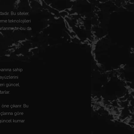
dır. Bu siteler,
eme teknolojileri
arlanmıştır, bu da
kanına sahip
ayüzlerini
eri güncel,
arlar.
 öne çıkarır. Bu
açlarına göre
e güncel kumar