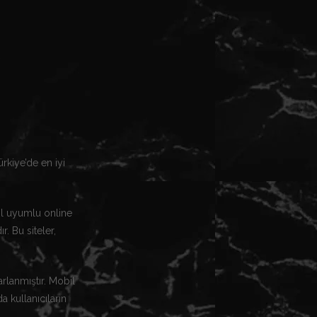
rkiye’de en iyi
il uyumlu online
. Bu siteler,
arlanmıştır. Mobil
a kullanıcıların