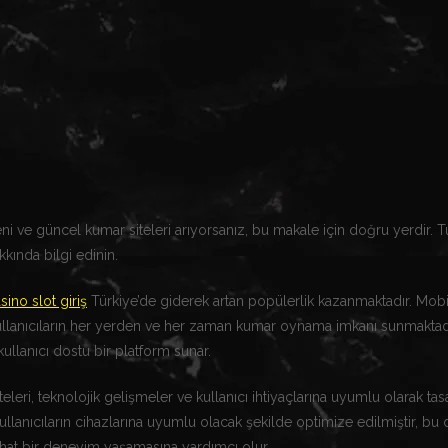
ni ve güncel kumar siteleri arıyorsanız, bu makale için doğru yerdir. Tü
kkında bilgi edinin.
sino slot giriş
Türkiye’de giderek artan popülerlik kazanmaktadır. Mob
kullanıcıların her yerden ve her zaman kumar oynama imkanı sunmaktadır
 kullanıcı dostu bir platform sunar.
leri, teknolojik gelişmeler ve kullanıcı ihtiyaçlarına uyumlu olarak tas
ullanıcıların cihazlarına uyumlu olacak şekilde optimize edilmiştir, bu d
hat bir deneyim yaşamasına yardımcı olur.