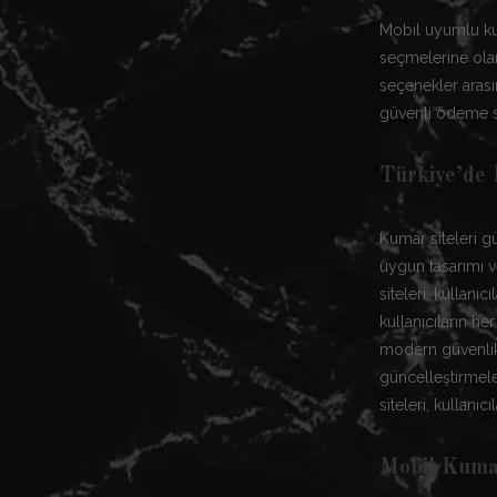
Mobil uyumlu kuma
seçmelerine olana
seçenekler arasın
güvenli ödeme sis
Türkiye’de 
Kumar siteleri g
uygun tasarımı v
siteleri, kullanıc
kullanıcıların her
modern güvenlik t
güncelleştirmele
siteleri, kullanı
Mobil Kuma