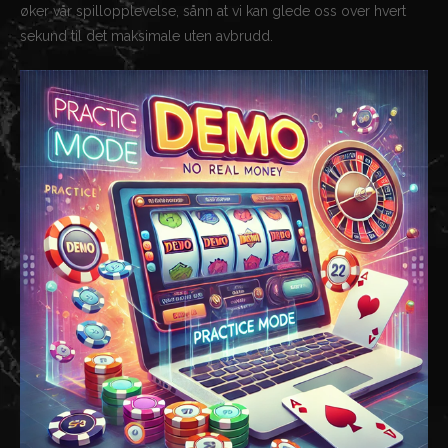
øker vår spillopplevelse, sånn at vi kan glede oss over hvert
sekund til det maksimale uten avbrudd.