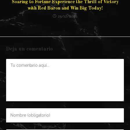
Soaring to Fortune Experience the Thrill of Victory
with Red Baron and Win Big Today!
25/12/2025
Deja un comentario
Comentario
Introduce
tu
nombre