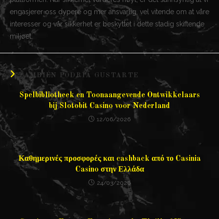
engasjerer oss dypere og mer ansvarlig, vel vitende om at våre
interesser og vår sikkerhet er beskyttet i dette stadig skiftende
miljøet.
TAMBIÉN PODRÍA GUSTARTE
Spelbibliotheek en Toonaangevende Ontwikkelaars
bij Slotobit Casino voor Nederland
12/06/2026
Καθημερινές προσφορές και cashback από το Casinia
Casino στην Ελλάδα
24/03/2026