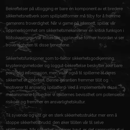
Bekreftelser på utlogging er bare én komponent av et bredere
sikkerhetsnettverk som spillplattformer må tilby for å fremme
gamerens troverdighet. Når vi game på internett, spiller vår
oppmerksomhet om sikkerhetsmekanismer en kritisk funksjon i
tillitsskapingen. Vår kollektive opplevelse former hvordan vi ser
troverdigheten til disse tjenestene.
Sikkerhetsfunksjoner som to-faktor sikkerhetsgodkjenning,
krypteringsmetoder og loggut-bekreftelse beskytter ikke bare
personlig informasjon, men viser også til spillerne at deres
sikkerhet er prioritert. Denne garantien fremmer tillit og
motiverer til ansvarlig spillatferd. Ved å implementere disse
mekanismene forbedrer vi spillernes bevissthet om potensielle
risikoer og fremmer en ansvarlighetskultur.
Til syvende og sist gir en sterk sikkerhetsstruktur mer enn å
stoppe sikkerhetsbrudd; den øker tilliten vår til selve
plattformen. Når sikkerhet vurderes høyt, er det sannsynlig at vi