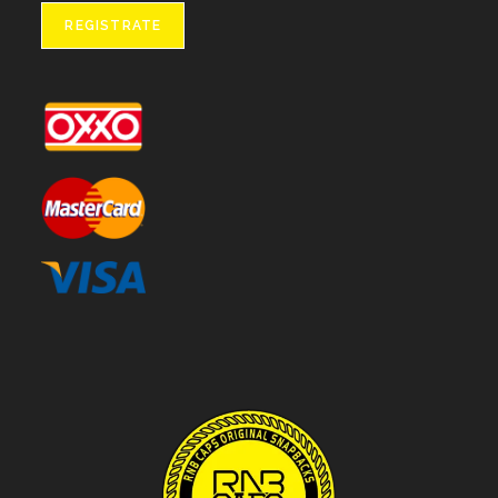
Hola bienvenido a RNB CAPS ,
Recuerda en compras de
$1900 o más te regalamos el
envío a todo México
12:58