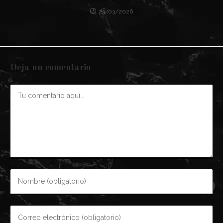
23/03/2026
Deja un comentario
Comentario
Introduce
tu
nombre
Introduce
o
tu