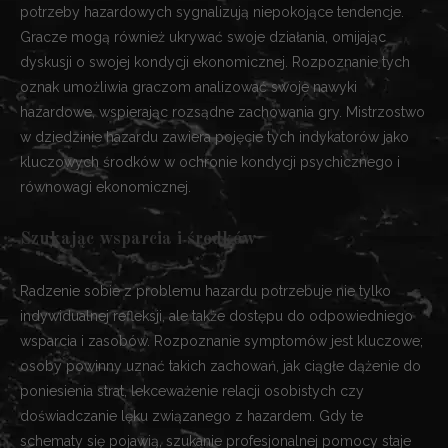
potrzeby hazardowych sygnalizują niepokojące tendencje.
Gracze mogą również ukrywać swoje działania, omijając
dyskusji o swojej kondycji ekonomicznej. Rozpoznanie tych
oznak umożliwia graczom analizować swoje nawyki
hazardowe, wspierając rozsądne zachowania gry. Mistrzostwo
w dziedzinie hazardu zawiera pojęcie tych indykatorów jako
kluczowych środków w ochronie kondycji psychicznego i
równowagi ekonomicznej.
Szukając wsparcia i środków
Radzenie sobie z problemu hazardu potrzebuje nie tylko
indywidualnej refleksji, ale także dostępu do odpowiedniego
wsparcia i zasobów. Rozpoznanie symptomów jest kluczowe;
osoby powinny uznać takich zachowań, jak ciągłe dążenie do
poniesienia strat, lekceważenie relacji osobistych czy
doświadczanie lęku związanego z hazardem. Gdy te
schematy się pojawią, szukanie profesjonalnej pomocy staje