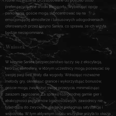
różne rozwiązania, przystosowane do potrzeb osób
preferujących inne środki transportu. Wybierając opcję
parkowania, goście mogą skoncentrować się na
emocjonującej atmosferze i luksusowych udogodnieniach
oferowanych przez kasyno Sankra, co sprawia, że ich wizyta
będzie niezapomniana.
Wniosek
W kasynie Sankra bezpieczeństwo łączy się z ekscytacją,
tworząc atmosferę, w którym uczestnicy mogą poświęcać się
swojej pasji bez straty dla wygody. Wdrażając rozważne
metody gry, określając granice i wykorzystując bonusów,
goście mogą zwiększyć swoje przeżycia, minimalizując
zarazem zagrożenie. Za sprawą różnorodnej gamie gier i
atrakcyjności programów lojalnościowych, zawodnicy nie
tylko dążą do zwycięstw, ale także pielęgnują satysfakcję i
wspólnotę. W tym aktywnym lokalu wszystkie wizyta to okazja