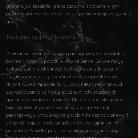
gwarantując niezatarte i pełne szacunku spotkanie w tym
prestiżowym miejscu, gdzie styl uzupełnia emocje związane z
grą.
Dostępne opcje parkowania
Znalezienie idealnego miejsca parkingowego może istotnie
poprawić wygodę pobytu w kasynie Sankra. Goście mogą
wykorzystać przestronnego parkingu kasyna, taktycznie
zlokalizowanego, aby zagwarantować bezproblemowy
dojazd. Obiekt zapewnia dużą liczbę miejsc parkingowych,
zaprojektowanych z myślą o licznych odwiedzających,
gwarantując wygodę i pewność. Dla osób poszukujących
bardziej ekskluzywnych wrażeń są dostępne usługi
parkingowego, umożliwiające gościom na bezproblemowy i
elegancki dojazd, podczas gdy specjaliści zajmą się ich
pojazdami. Ponadto, pobliskie parkingi publiczne oferują