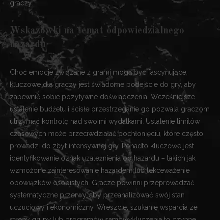
graczy.
Wskazówki na temat odpowiedzialnego
hazardu
Choć emocje związane z grami mogą być fascynujące,
kluczowe dla graczy jest świadome podejście do gry, aby
zapewnić sobie pozytywne doświadczenia. Wcześniejsze
ustalenie budżetu i ścisłe przestrzeganie go pozwala graczom
utrzymać kontrolę nad swoimi wydatkami. Ustalenie limitów
czasowych może przeciwdziałać pochłonięciu, które często
prowadzi do zbyt intensywnej gry. Ponadto kluczowe jest
identyfikowanie oznak uzależnienia od hazardu – takich jak
wzmożone zainteresowanie hazardem lub lekceważenie
obowiązków osobistych. Gracze powinni przeprowadzać
systematyczne przerwy, aby przeanalizować swój stan
uczuciowy i ekonomiczny. Wreszcie, szukanie wsparcia ze
strony grupy lub programów samowykluczenia to czynne