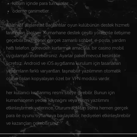
katılım içinde para turnuvalar;
ödeme ganimetler.
Alternatif sitelere ait Bağlantılar oyun kulübünün destek hizmeti
tarafından sağlanır. Kumarhane destek çeşitli yöntemle iletişime
geçebilirsiniz: genel gerçek zamanlı sohbet, e-posta, yardım
hattı telefon. görevden kurtarmak amacıyla, bir casino mobil
uygulaması indirebilirsiniz. Ayarlar paket mevcut kesinlikle
ücretsiz. Android ve iOS aygıtlarına kurulum için tasarlanan
yazılımların farklı varyantları. taşınabilir yazılımının otomatik
olarak bulan kopyalayan özel bir VPN modülü vardır.
her kullanıcı kısıtlanmış resmi siteye girebilir. Bunun için
kumarhanenin yedek kaynağını veya resmi yazılımını
etkinleştirmek yeterince. Oturum açtıktan sonra hemen gerçek
para ile oyunu oynamaya başlayabilir, hediyeleri etkinleştirebilir
ve kazançları çekebilirsiniz.