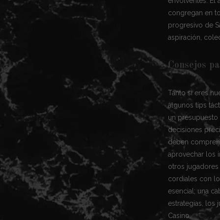
envolventes. El 
congregan en tor
progresivo de Sa
aspiración, col
Consejos pa
Tanto si eres n
algunos tips tác
un presupuesto 
decisiones preci
deben comprende
aprovechar los i
otros jugadores 
cordiales con l
esencial; una c
estrategias, los
Casino.