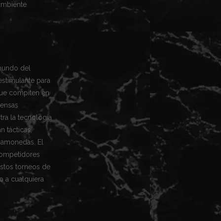
ambiente
 mundo del
estimulante para
que compiten en
pensas
ra la tecnología
n tácticas,
agamonedas. El
competidores
estos torneos de
o a cualquiera