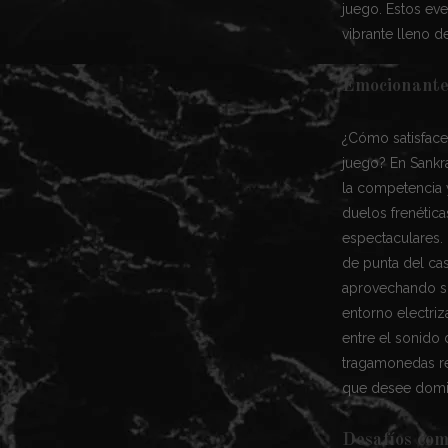
juego. Estos ev
vibrante lleno 
Emocionante
¿Cómo satisface
juego? En Sankr
la competencia 
duelos frenétic
espectaculares.
de punta del cas
aprovechando su
entorno electri
entre el sonido
tragamonedas re
que desee domin
Desafíos com