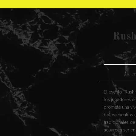
Rush
Autor
r
de
la
entra
El evento “Rush 
los jugadores en
promete una viv
botes mientras 
tradicionales de
aguardan ser en