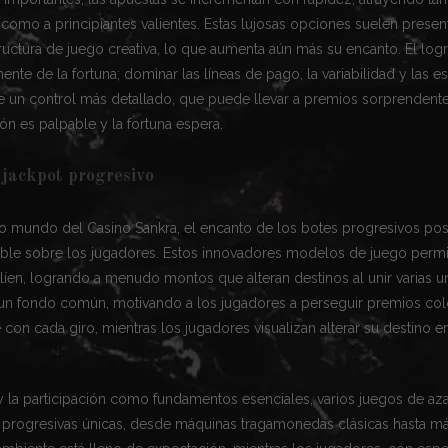
como a principiantes valientes. Estas lujosas opciones suelen presen
ructura de juego creativa, lo que aumenta aún más su encanto. El log
te de la fortuna; dominar las líneas de pago, la variabilidad y las es
e un control más detallado, que puede llevar a premios sorprendente
ón es palpable y la fortuna espera.
 jackpot progresivo
vo mundo del Casino Sankra, el encanto de los botes progresivos po
dible sobre los jugadores. Estos innovadores modelos de juego permi
líen, logrando a menudo montos que alteran destinos al unir varias 
 un fondo común, motivando a los jugadores a perseguir premios col
 con cada giro, mientras los jugadores visualizan alterar su destino en
y la participación como fundamentos esenciales, varios juegos de az
 progresivas únicas, desde máquinas tragamonedas clásicas hasta m