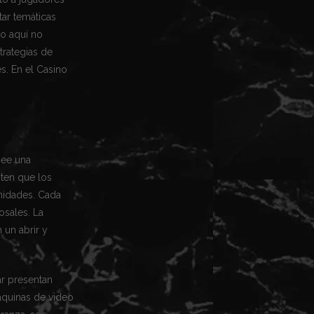
tar temáticas
ro aquí no
trategias de
s. En el Casino
see una
ten que los
unidades. Cada
osales. La
 un abrir y
ar presentan
áquinas de video