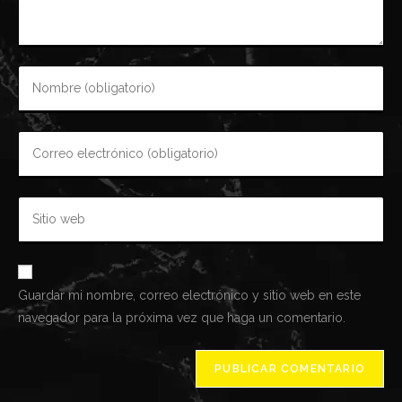
Introduce
tu
nombre
Introduce
o
tu
nombre
dirección
de
Introduce
de
usuario
la
correo
para
URL
para
comentar
de
comentar
Guardar mi nombre, correo electrónico y sitio web en este
tu
navegador para la próxima vez que haga un comentario.
web
(opcional)