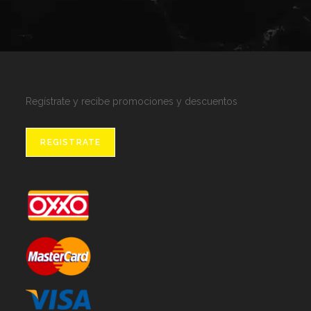
Regístrate y recibe promociones y descuentos