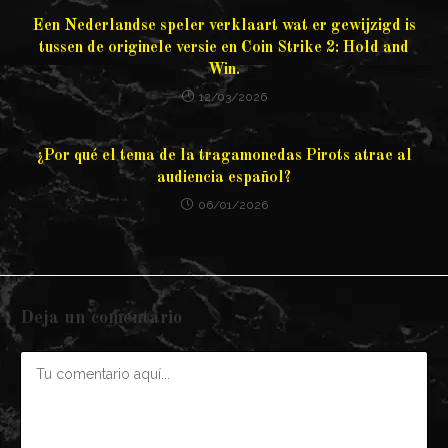
Een Nederlandse speler verklaart wat er gewijzigd is
tussen de originele versie en Coin Strike 2: Hold and
Win.
12/03/2026
¿Por qué el tema de la tragamonedas Pirots atrae al
audiencia español?
06/01/2026
Deja un comentario
Comentario