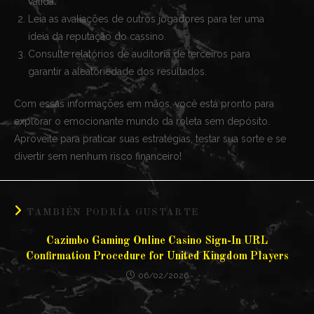
válida.
Leia as avaliações de outros jogadores para ter uma
ideia da reputação do cassino.
Consulte relatórios de auditoria de terceiros para
garantir a aleatoriedade dos resultados.
Com essas informações em mãos, você está pronto para
explorar o emocionante mundo da roleta sem depósito.
Aproveite para praticar suas estratégias, testar sua sorte e se
divertir sem nenhum risco financeiro!
TAMBIÉN PODRÍA GUSTARTE
Cazimbo Gaming Online Casino Sign-In URL
Confirmation Procedure for United Kingdom Players
06/02/2026