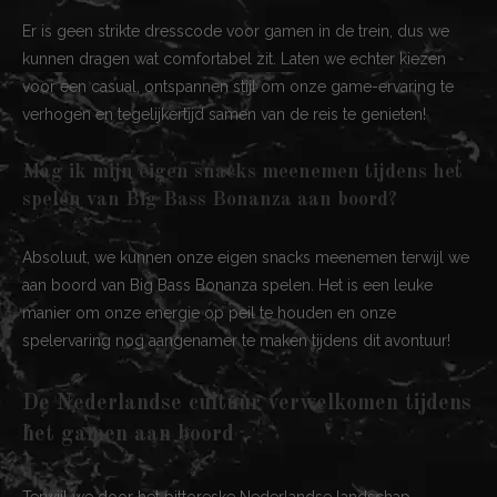
Er is geen strikte dresscode voor gamen in de trein, dus we
kunnen dragen wat comfortabel zit. Laten we echter kiezen
voor een casual, ontspannen stijl om onze game-ervaring te
verhogen en tegelijkertijd samen van de reis te genieten!
Mag ik mijn eigen snacks meenemen tijdens het
spelen van Big Bass Bonanza aan boord?
Absoluut, we kunnen onze eigen snacks meenemen terwijl we
aan boord van Big Bass Bonanza spelen. Het is een leuke
manier om onze energie op peil te houden en onze
spelervaring nog aangenamer te maken tijdens dit avontuur!
De Nederlandse cultuur verwelkomen tijdens
het gamen aan boord