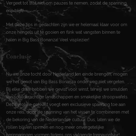
Vergeet tot slot niet om pauzes te nemen, zodat de spanning
erin blijft!
Met deze tips in gedachten zijn we er helemaal klaar voor om
onze hengels uit te gooien en flink wat vangsten binnen te
halen in Big Bass Bonanza! Veel visplezier!
Conclusie
Nu we onze tocht door Nederland ten einde brengen, mogen
we het genot van Big Bass Bonanza onderweg niet vergeten.
Bij elke draai hebben we gevist voor winst, terwijl we smulden
van schilderachtige landschappen en smakelijke stroopwafels.
Deze vrolijke gokkast voegt een exclusieve spanning toe aan
onze reis, door de spanning van het vissen te combineren met
de bekoring van de Nederlandse cultuur. Dus, laten we de
rollen blijven spinnen en nog meer onvergetelijke
herinneringen vormen tijdens ons volgende treinavontuur!