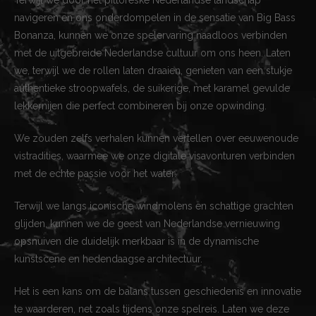
Terwijl we door het pittoreske Nederlandse landschap
navigeren en ons onderdompelen in de sensatie van Big Bass
Bonanza, kunnen we onze spelervaring naadloos verbinden
met de uitgebreide Nederlandse cultuur om ons heen. Laten
we, terwijl we de rollen laten draaien, genieten van een stukje
authentieke stroopwafels, de suikerige, met karamel gevulde
lekkernijen die perfect combineren bij onze opwinding.
We zouden zelfs verhalen kunnen vertellen over eeuwenoude
vistradities, waarmee we onze digitale visavonturen verbinden
met de echte passie voor het water.
Terwijl we langs iconische windmolens en schattige grachten
glijden, kunnen we de geest van Nederlandse vernieuwing
opsnuiven die duidelijk merkbaar is in de dynamische
kunstscene en hedendaagse architectuur.
Het is een kans om de balans tussen geschiedenis en innovatie
te waarderen, net zoals tijdens onze spelreis. Laten we deze