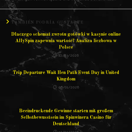
TAMBIÉN PODRÍA GUSTARTE
Dlaczego schemat zwrotu gotówki w kasynie online
AllySpin zapewnia wartość? Analiza liczbowa w
Polsce
12/03/2026
Trip Departure Wait Hen Path Event Day in United
Kingdom
06/01/2026
Beeindruckende Gewinne starten mit großem
Selbstbewusstsein im Spinwinera Casino für
Deutschland