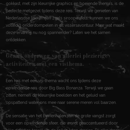
gokkast, met zijn kleurrijke graphics en boeiende thema’s, is de
perfecte metgezel tijdens deze reis. Terwijl we genieten van
Nederlandse lekkernijen zoals siroopwafels, kunnen we ons
volledig onderdompelen in dit vissersavontuur. Maar wat maakt
deze ervaring nu nog spannender? Laten we het samen
ontdekken.
Geniet onderweg van allerlei plezierige
activiteiten met een visthema.
Een reis met een vis-thema wacht ons tijdens deze
opwindende reis door Big Bass Bonanza. Terwijl we gaan
zitten, nemen de kleurrijke beelden en het geluid van
opspattend water ons mee naar serene meren vol baarzen.
De sensatie van het binnenhalen van de grote vangst zorgt
voor een opwindende sfeer, die wordt geaccentueerd door