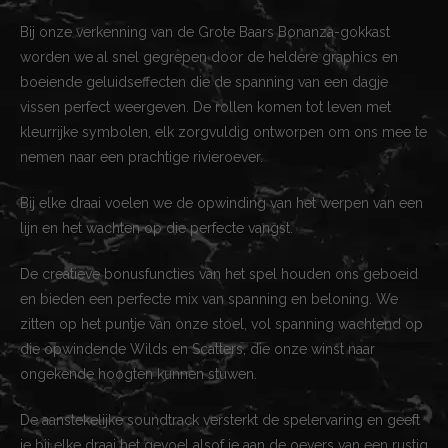
Bij onze verkenning van de Grote Baars Bonanza-gokkast
worden we al snel gegrepen door de heldere graphics en
boeiende geluidseffecten die de spanning van een dagje
vissen perfect weergeven. De rollen komen tot leven met
kleurrijke symbolen, elk zorgvuldig ontworpen om ons mee te
nemen naar een prachtige rivieroever.
Bij elke draai voelen we de opwinding van het werpen van een
lijn en het wachten op die perfecte vangst.
De creatieve bonusfuncties van het spel houden ons geboeid
en bieden een perfecte mix van spanning en beloning. We
zitten op het puntje van onze stoel, vol spanning wachtend op
die opwindende Wilds en Scatters, die onze winst naar
ongekende hoogten kunnen stuwen.
De aanstekelijke soundtrack versterkt de spelervaring en geeft
je bij elke draai het gevoel alsof je aan de oevers van een rustig