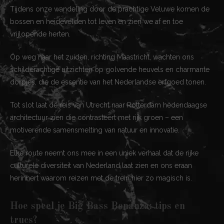
Tijdens onze wandeling door de prachtige Veluwe komen de
bossen en heidevelden tot leven en zien we af en toe
vrijlopende herten.
Op weg naar het zuiden, richting Maastricht, wachten ons
schilderachtige uitzichten op golvende heuvels en charmante
dorpjes, die de essentie van het Nederlandse erfgoed tonen.
Tot slot laat de reis van Utrecht naar Rotterdam hedendaagse
architectuur zien die contrasteert met rijk groen – een
motiverende samensmelting van natuur en innovatie.
Elke route neemt ons mee in een uniek verhaal dat de rijke
culturele diversiteit van Nederland laat zien en ons eraan
herinnert waarom reizen met de trein hier zo magisch is.
Hoe speel je Big Bass Bonanza: tips en
trucs?