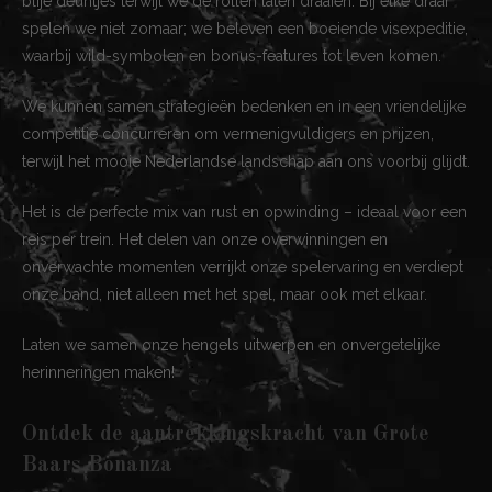
blije deuntjes terwijl we de rollen laten draaien. Bij elke draai
spelen we niet zomaar; we beleven een boeiende visexpeditie,
waarbij wild-symbolen en bonus-features tot leven komen.
We kunnen samen strategieën bedenken en in een vriendelijke
competitie concurreren om vermenigvuldigers en prijzen,
terwijl het mooie Nederlandse landschap aan ons voorbij glijdt.
Het is de perfecte mix van rust en opwinding – ideaal voor een
reis per trein. Het delen van onze overwinningen en
onverwachte momenten verrijkt onze spelervaring en verdiept
onze band, niet alleen met het spel, maar ook met elkaar.
Laten we samen onze hengels uitwerpen en onvergetelijke
herinneringen maken!
Ontdek de aantrekkingskracht van Grote
Baars Bonanza