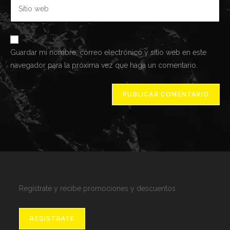
Introduce
de
usuario
la
correo
para
URL
para
comentar
de
comentar
Guardar mi nombre, correo electrónico y sitio web en este
tu
navegador para la próxima vez que haga un comentario.
web
(opcional)
Regístrate y recibe promociones y descuentos