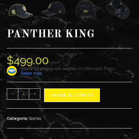
PANTHER KING
$
499.00
Hasta 12 pagos sin tarjeta
con Mercado Pago.
Saber más
PANTHER
-
+
AÑADIR AL CARRITO
KING
cantidad
Categoría:
Gorras