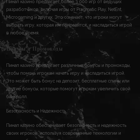
Пинап казино предлагает более 3 000 игр от ведущих
разработчиков, включая игры от Pragmatic Play, NetEnt,
Microgaming и других. Это означает, что игроки могут
выбрать игру, которая им понравится, и насладиться игрой
в любое время.
Бонусы и Промокоды
Пинап казино предлагает различные бонусы и промокоды,
чтобы помочь игрокам начать игру и насладиться игрой.
Это может быть бонус на депозит, бесплатные спины или
другие бонусы, которые помогут игрокам увеличить свой
банкролл.
Безопасность и Надежность
Пинап казино обеспечивает безопасность и надежность
своих игроков, используя современные технологии и