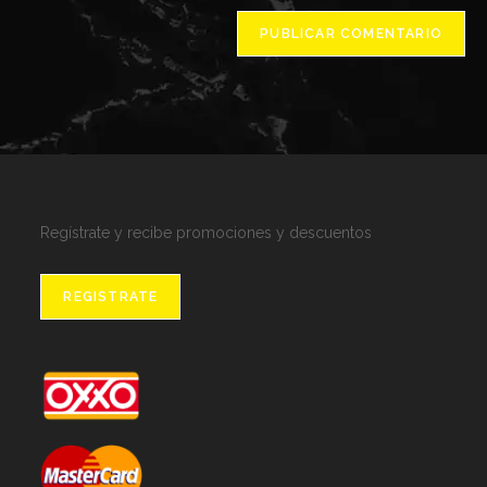
Regístrate y recibe promociones y descuentos