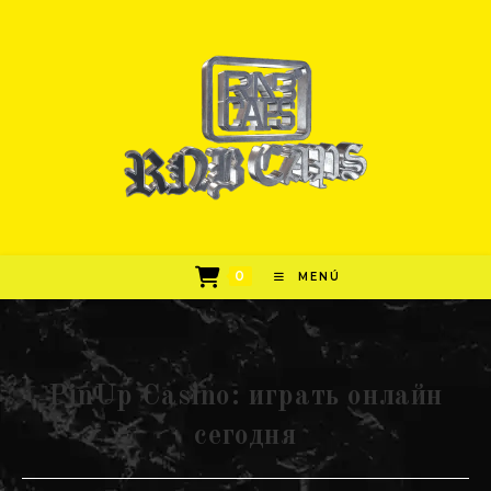
Saltar
al
contenido
0
MENÚ
PinUp Casino: играть онлайн
сегодня