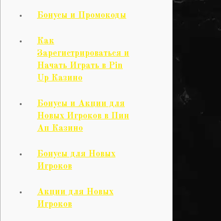
Бонусы и Промокоды
Как
Зарегистрироваться и
Начать Играть в Pin
Up Казино
Бонусы и Акции для
Новых Игроков в Пин
Ап Казино
Бонусы для Новых
Игроков
Акции для Новых
Игроков