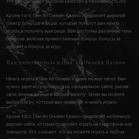
это обеспечивает высокое качество и безопасность игр.
Кроме того, Пин Ап Онлайн Казино предлагает широкий
спектр бонусов и акций, которые помогут вам начать
играть и получать выигрыши. Вам доступны различные типы
бонусов, включая приветственные бонусы, бонусы за
депозит и бонусы за игру.
Как начать играть в Пин Ап Онлайн Казино
Начать играть в Пин Ап Онлайн Казино можно легко. Вам
нужно зарегистрироваться на официальном сайте, указав
свои личные данные и выбрав валюту. Затем вы можете
выбрать игру, которая вам нравится, и начать играть.
Кроме того, Пин Ап Онлайн Казино предлагает мобильную
версию сайта, которая позволяет играть на смартфоне или
планшете. Это означает, что вы можете играть в любом