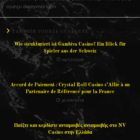
oyunçu deneyimini tapın.
TAMBIÉN PODRÍA GUSTARTE
Wie strukturiert ist Gambiva Casino? Ein Blick für
Spieler aus der Schweiz
09/07/2026
Accord de Paiement : Crystal Roll Casino s’Allie à un
Partenaire de Référence pour la France
30/06/2026
Παίξτε και κερδίστε ανταμοιβές ανταμοιβής στο NV
Casino στην Ελλάδα