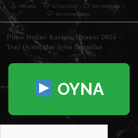
Autor
Publicación
Categoría
rnbcaps
11/04/2025
Sin categoría
de
de
de
Comentarios
Sin comentarios
la
la
la
de
entrada:
entrada:
entrada:
la
entrada:
Pinco Online Kazino (Пинко) 2025 –
Yeni Oyunçular üçün Bonuslar
OYNA