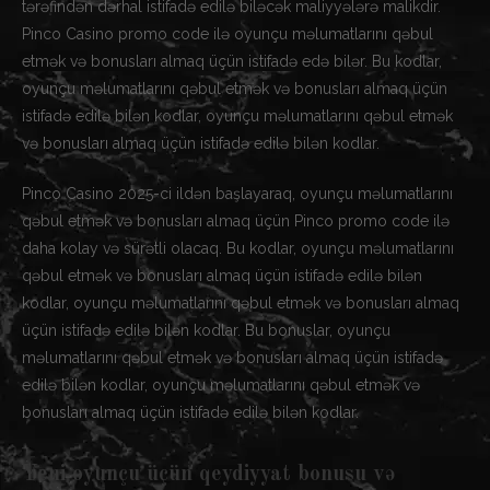
tərəfindən dərhal istifadə edilə biləcək maliyyələrə malikdir.
Pinco Casino promo code ilə oyunçu məlumatlarını qəbul
etmək və bonusları almaq üçün istifadə edə bilər. Bu kodlar,
oyunçu məlumatlarını qəbul etmək və bonusları almaq üçün
istifadə edilə bilən kodlar, oyunçu məlumatlarını qəbul etmək
və bonusları almaq üçün istifadə edilə bilən kodlar.
Pinco Casino 2025-ci ildən başlayaraq, oyunçu məlumatlarını
qəbul etmək və bonusları almaq üçün Pinco promo code ilə
daha kolay və sürətli olacaq. Bu kodlar, oyunçu məlumatlarını
qəbul etmək və bonusları almaq üçün istifadə edilə bilən
kodlar, oyunçu məlumatlarını qəbul etmək və bonusları almaq
üçün istifadə edilə bilən kodlar. Bu bonuslar, oyunçu
məlumatlarını qəbul etmək və bonusları almaq üçün istifadə
edilə bilən kodlar, oyunçu məlumatlarını qəbul etmək və
bonusları almaq üçün istifadə edilə bilən kodlar.
Yeni oyunçu üçün qeydiyyat bonusu və