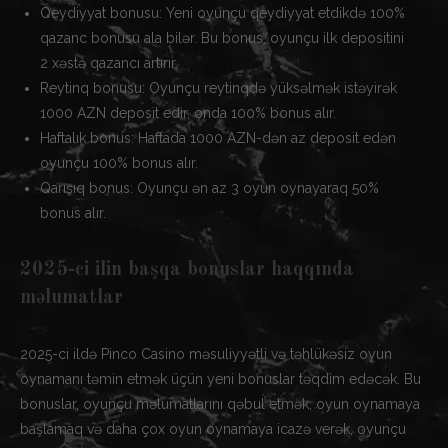
Qeydiyyat bonusu: Yeni oyunçu qeydiyyat etdikdə 100%
qazanc bonusu ala bilər. Bu bonus, oyunçu ilk depositini
2 xəstə qazancı artırır.
Reytinq bonusu: Oyunçu reytinqdə yüksəlmək istəyirək
1000 AZN deposit edir, onda 100% bonus alır.
Haftalık bonus: Haftada 1000 AZN-dən az deposit edən
oyunçu 100% bonus alır.
Qarışıq bonus: Oyunçu ən az 3 oyun oynayaraq 50%
bonus alır.
2025-ci ilin başqa bonuslar haqqında
məlumatlar
2025-ci ildə Pinco Casino məsuliyyətli və təhlükəsiz oyun
oynamanı təmin etmək üçün yeni bonuslar təqdim edəcək. Bu
bonuslar, oyunçu məlumatlarını qəbul etmək, oyun oynamaya
başlamaq və daha çox oyun oynamaya icazə verək, oyunçu