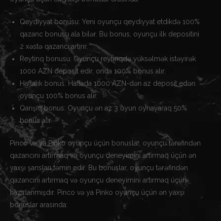
Qeydiyyat bonusu: Yeni oyunçu qeydiyyat etdikdə 100%
qazanc bonusu ala bilər. Bu bonus, oyunçu ilk depositini
2 xəstə qazancı artırır.
Reytinq bonusu: Oyunçu reytinqdə yüksəlmək istəyirək
1000 AZN deposit edir, onda 100% bonus alır.
Haftalık bonus: Haftada 1000 AZN-dən az deposit edən
oyunçu 100% bonus alır.
Qarışıq bonus: Oyunçu ən az 3 oyun oynayaraq 50%
bonus alır.
Pinco və ya Pinko oyunçu üçün bonuslar, oyunçu tərəfindən
qazancını artırmaq və oyunçu deneyimini artırmaq üçün ən
yaxşı şansları təmin edir. Bu bonuslar, oyunçu tərəfindən
qazancını artırmaq və oyunçu deneyimini artırmaq üçün
hazırlanmışdır. Pinco və ya Pinko oyunçu üçün ən yaxşı
bonuslar arasında: