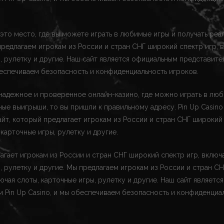
– это место, где вы можете играть в любимые игры и получать реа
редлагаем игрокам из России и стран СНГ широкий спектр игр, в
, рулетку и другие. Наш сайт является официальным представите
беспечиваем безопасность и конфиденциальность игроков.
надежное и проверенное онлайн-казино, где можно играть в люб
ные выигрыши, то вы пришли к правильному адресу. Pin Up Casino
йт, который предлагает игрокам из России и стран СНГ широкий 
 карточные игры, рулетку и другие.
агает игрокам из России и стран СНГ широкий спектр игр, включа
, рулетку и другие. Мы предлагаем игрокам из России и стран С
лючая слоты, карточные игры, рулетку и другие. Наш сайт являет
 Pin Up Casino, и мы обеспечиваем безопасность и конфиденциа