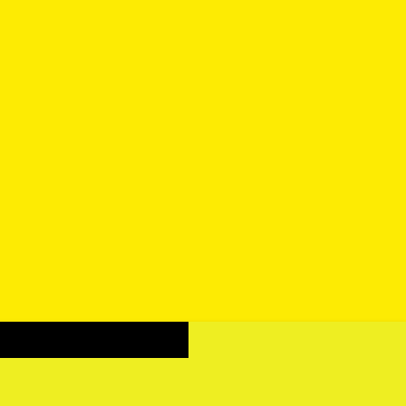
CIÓN RICO O MUERT0 2.0