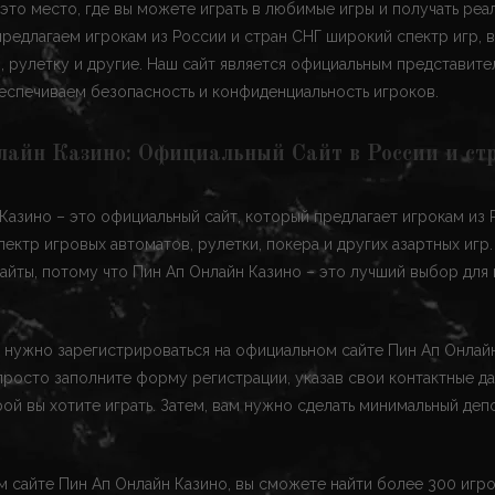
– это место, где вы можете играть в любимые игры и получать реа
редлагаем игрокам из России и стран СНГ широкий спектр игр, в
, рулетку и другие. Наш сайт является официальным представите
беспечиваем безопасность и конфиденциальность игроков.
лайн Казино: Официальный Сайт в России и ст
Казино – это официальный сайт, который предлагает игрокам из 
ектр игровых автоматов, рулетки, покера и других азартных игр
сайты, потому что Пин Ап Онлайн Казино – это лучший выбор для
м нужно зарегистрироваться на официальном сайте Пин Ап Онлай
 просто заполните форму регистрации, указав свои контактные д
рой вы хотите играть. Затем, вам нужно сделать минимальный деп
 сайте Пин Ап Онлайн Казино, вы сможете найти более 300 игро