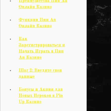
Преимущества Пин Ап
Онлайн Казино
Функции Пин Ап
Онлайн Казино
Как
Зарегистрироваться и
Начать Играть в Пин
Ап Казино
Шаг 2: Введите свои
данные
Бонусы и Акции для
Новых Игроков в Pin
Up Казино