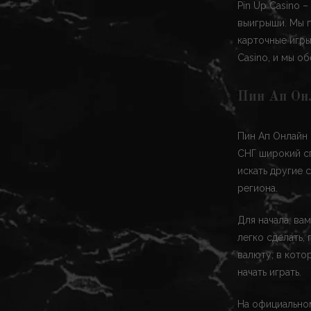
Pin Up Casino 
выигрыши. Мы п
карточные игры
Casino, и мы о
Пин Ап Он
Пин Ап Онлайн 
СНГ широкий сп
искать другие 
региона.
Для начала, ва
легко сделать,
валюту, в кото
начать играть.
На официальном