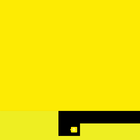
Saltar
al
contenido
INICIO
SOBRE NOSOTROS
G
0