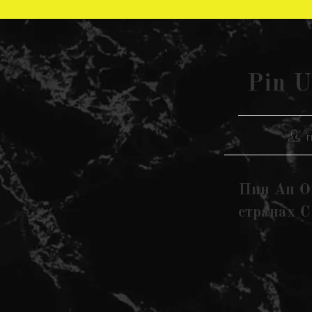
Pin U
Auto
de
la
entra
Пин Ап О
странах 