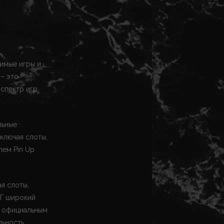
имые игры и
 – это
спектр игр,
льные
ключая слоты,
лем Pin Up
я слоты,
НГ широкий
ся официальным
льность