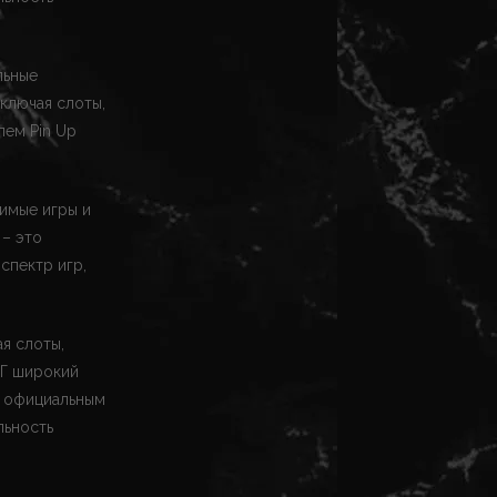
льные
ключая слоты,
лем Pin Up
имые игры и
 – это
спектр игр,
я слоты,
НГ широкий
ся официальным
льность