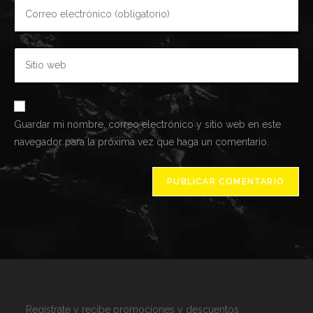
Introduce
o
tu
nombre
dirección
de
Introduce
de
usuario
la
correo
para
URL
para
comentar
de
comentar
Guardar mi nombre, correo electrónico y sitio web en este
tu
navegador para la próxima vez que haga un comentario.
web
(opcional)
Regístrate y recibe promociones y descuentos