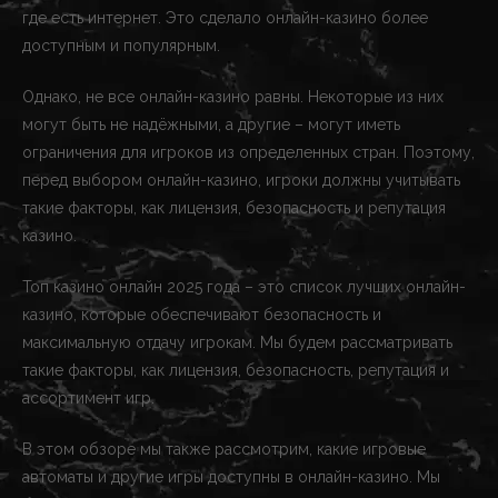
где есть интернет. Это сделало онлайн-казино более
доступным и популярным.
Однако, не все онлайн-казино равны. Некоторые из них
могут быть не надёжными, а другие – могут иметь
ограничения для игроков из определенных стран. Поэтому,
перед выбором онлайн-казино, игроки должны учитывать
такие факторы, как лицензия, безопасность и репутация
казино.
Топ казино онлайн 2025 года – это список лучших онлайн-
казино, которые обеспечивают безопасность и
максимальную отдачу игрокам. Мы будем рассматривать
такие факторы, как лицензия, безопасность, репутация и
ассортимент игр.
В этом обзоре мы также рассмотрим, какие игровые
автоматы и другие игры доступны в онлайн-казино. Мы