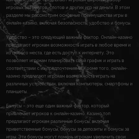
игровых автоматов, слотов и других игр на деньги. В этом
разделе мы рассмотрим основные преимущества игры в
онлайн-казино, включая безопасность, удобство и бонусы.
Удобство – это следующий важный фактор. Онлайн-казино
предлагают игрокам возможность играть в любое время и
из любого места, где есть доступ к интернету. Это
позволяет игрокам планировать свой график и играть в
соответствии с их предпочтениями. Кроме того, онлайн-
казино предлагают игрокам возможность играть на
различных устройствах, включая компьютеры, смартфоны и
планшеты.
Бонусы – это еще один важный фактор, который
привлекает игроков к онлайн-казино. Казино топ
предлагают игрокам различные бонусы, включая
приветственные бонусы, бонусы за депозиты и бонусы за
игры. Эти бонусы могут помочь игрокам увеличить свои