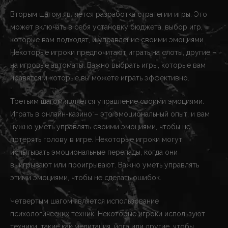
Вторым шагом является разработка стратегии игры. Это
может включать в себя установку бюджета, выбор игр,
которые вам подходят, и управление своими эмоциями.
Некоторые игроки предпочитают играть на слоты, другие –
на игровые автоматы. Важно выбрать игры, которые вам
нравятся и которые вы можете играть эффективно.
Третьим шагом является управление своими эмоциями.
Играть в онлайн-казино – это эмоциональный опыт, и вам
нужно уметь управлять своими эмоциями, чтобы не
потерять голову в игре. Некоторые игроки могут
испытывать эмоциональные перепады, когда они
выигрывают или проигрывают. Важно уметь управлять
этими эмоциями, чтобы не сделать ошибок.
Четвертым шагом является использование
психологических техник. Некоторые игроки используют
техники, такие как медитация, йога или другие, чтобы