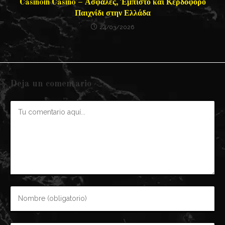
Casinoin Casino – Ασφαλές, Έμπιστο και Κερδοφόρο
Παιχνίδι στην Ελλάδα
24/03/2026
Deja un comentario
Comentario
Introduce
tu
nombre