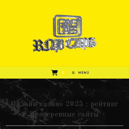
Saltar
al
contenido
0
MENÚ
Онлайн казино 2025 : рейтинг
проверенные сайты