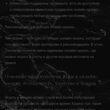
Клиентская поддержка: проверьте, есть ли доступная
и оперативная клиентская поддержка онлайн-казино,
чтобы решать любые вопросы или проблемы.
Рекомендации для выбора онлайн-казино:
Топ казино – это список лучших онлайн-казино, которые
соответствуют всем критериям и рекомендациям. В этом
списке вы можете найти надежные онлайн-казино, где
можно играть в слоты и другие игровые автоматы на
деньги.
Основные преимущества игры в онлайн-
казино: безопасность, удобство и бонусы
Играть в онлайн-казино стало все более популярным
способом провести свободное время. Казино топ, такие
как online casino, предлагают игрокам широкий выбор