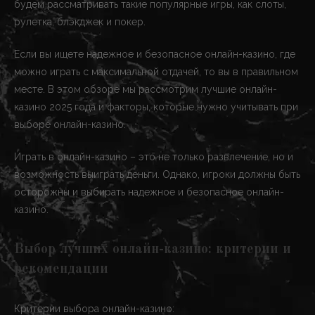
будем рассматривать такие популярные игры, как слоты,
рулетка, блэкджек и покер.
Если вы ищете надежное и безопасное онлайн-казино, где
можно играть с максимальной отдачей, то вы в правильном
месте. В этом обзоре мы рассмотрим лучшие онлайн-
казино 2025 года и факторы, которые нужно учитывать при
выборе онлайн-казино.
Играть в онлайн-казино – это не только развлечение, но и
возможность выиграть деньги. Однако, игроки должны быть
осторожны и выбирать надежное и безопасное онлайн-
казино.
Выбор лучших онлайн-казино: критерии и
рекомендации
Критерии выбора онлайн-казино: