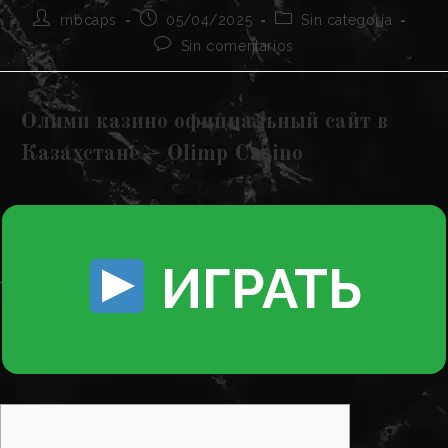
Autor
Publicación
Categoría
rnbcaps
05/04/2025
Sin categoría
de
de
de
Comentarios
Sin comentarios
la
la
la
de
entrada:
entrada:
entrada:
la
entrada:
Олимп казино официальный сайт в
Казахстане – Olimp Casino
ИГРАТЬ