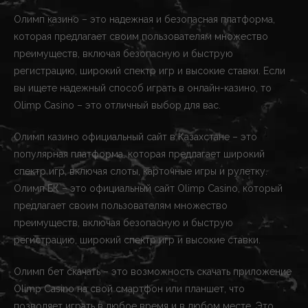
Олимп казино – это надежная и безопасная платформа,
которая предлагает своим пользователям множество
преимуществ, включая безопасную и быструю
регистрацию, широкий спектр игр и высокие ставки. Если
вы ищете надежный способ играть в онлайн-казино, то
Olimp Casino – это отличный выбор для вас.
Олимп казино официальный сайт в Казахстане – это
популярная платформа, которая предлагает широкий
спектр игр, включая слоты, карточные игры и рулетку.
Олимп БК – это официальный сайт Olimp Casino, который
предлагает своим пользователям множество
преимуществ, включая безопасную и быструю
регистрацию, широкий спектр игр и высокие ставки.
Олимп бет скачать – это возможность скачать приложение
Olimp Casino на свой смартфон или планшет, что
позволяет играть в любое время и в любом месте. Это