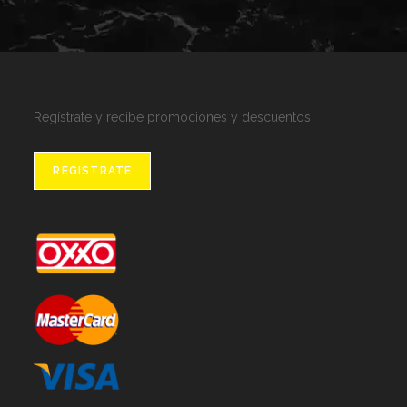
Regístrate y recibe promociones y descuentos