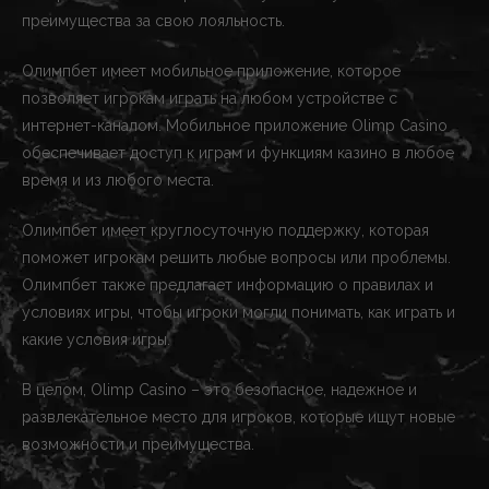
преимущества за свою лояльность.
Олимпбет имеет мобильное приложение, которое
позволяет игрокам играть на любом устройстве с
интернет-каналом. Мобильное приложение Olimp Casino
обеспечивает доступ к играм и функциям казино в любое
время и из любого места.
Олимпбет имеет круглосуточную поддержку, которая
поможет игрокам решить любые вопросы или проблемы.
Олимпбет также предлагает информацию о правилах и
условиях игры, чтобы игроки могли понимать, как играть и
какие условия игры.
В целом, Olimp Casino – это безопасное, надежное и
развлекательное место для игроков, которые ищут новые
возможности и преимущества.