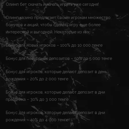
Олимп бет скачать и начать играть уже сегодня!
Олимп казино предлагает своим игрокам множество
бонусов и акций, чтобы сделать игру еще более
интересной и выгодной. Некоторые из них:
Бонус для новых игроков – 100% до 10 000 тенге
Бонус для повторных депозитов – 50% до 5 000 тенге
Бонус для игроков, которые делают депозит в день
рождения – 20% до 2 000 тенге
Бонус для игроков, которые делают депозит в дни
праздника – 30% до 3 000 тенге
Бонус для игроков, которые делают депозит в дни
рождения – 40% до 4 000 тенге