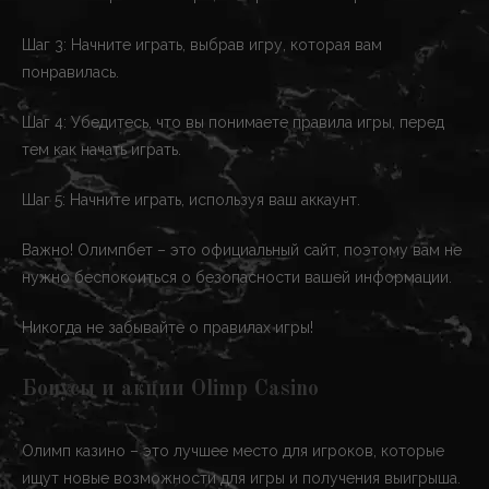
Шаг 3: Начните играть, выбрав игру, которая вам
понравилась.
Шаг 4: Убедитесь, что вы понимаете правила игры, перед
тем как начать играть.
Шаг 5: Начните играть, используя ваш аккаунт.
Важно! Олимпбет – это официальный сайт, поэтому вам не
нужно беспокоиться о безопасности вашей информации.
Никогда не забывайте о правилах игры!
Бонусы и акции Olimp Casino
Олимп казино – это лучшее место для игроков, которые
ищут новые возможности для игры и получения выигрыша.