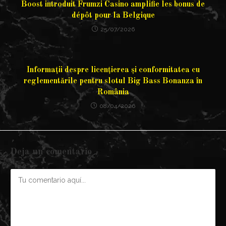
Boost introduit Frumzi Casino amplifie les bonus de
dépôt pour la Belgique
25/07/2026
Informații despre licențierea și conformitatea cu
reglementările pentru slotul Big Bass Bonanza în
România
08/04/2026
Deja un comentario
Comentario