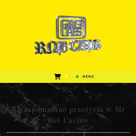
Saltar
al
contenido
0
MENÚ
Niezapomniane przeżycia w Mr
Bet Casino