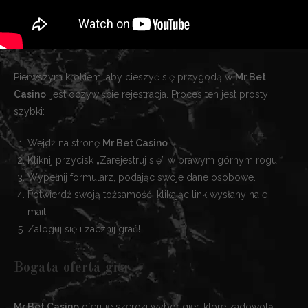
Pierwszym krokiem, aby cieszyć się przygodą w
Mr Bet
Casino
, jest oczywiście rejestracja. Proces ten jest prosty i
szybki:
Wejdź na stronę
Mr Bet Casino
.
Kliknij przycisk „Zarejestruj się” w prawym górnym rogu.
Wypełnij formularz, podając swoje dane osobowe.
Potwierdź swoją tożsamość, klikając link wysłany na e-
mail.
Zaloguj się i zacznij grać!
Bogata oferta gier
Mr Bet Casino
oferuje szeroki wybór gier, które zadowolą