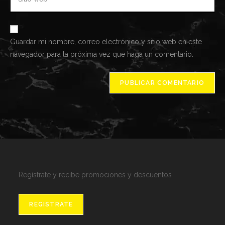
la
correo
para
URL
para
comentar
de
comentar
Guardar mi nombre, correo electrónico y sitio web en este
tu
navegador para la próxima vez que haga un comentario.
web
(opcional)
Regístrate y recibe promociones y descuentos