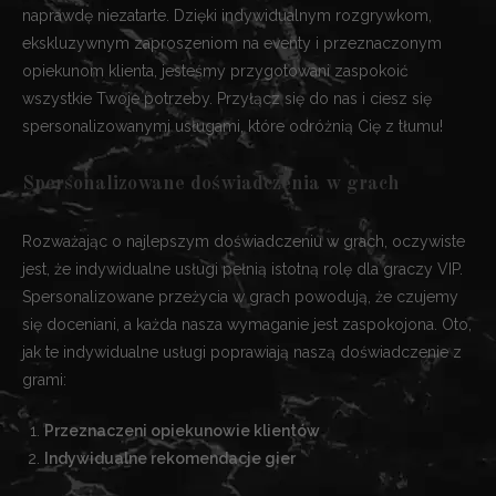
naprawdę niezatarte. Dzięki indywidualnym rozgrywkom,
ekskluzywnym zaproszeniom na eventy i przeznaczonym
opiekunom klienta, jesteśmy przygotowani zaspokoić
wszystkie Twoje potrzeby. Przyłącz się do nas i ciesz się
spersonalizowanymi usługami, które odróżnią Cię z tłumu!
Spersonalizowane doświadczenia w grach
Rozważając o najlepszym doświadczeniu w grach, oczywiste
jest, że indywidualne usługi pełnią istotną rolę dla graczy VIP.
Spersonalizowane przeżycia w grach powodują, że czujemy
się doceniani, a każda nasza wymaganie jest zaspokojona. Oto,
jak te indywidualne usługi poprawiają naszą doświadczenie z
grami:
Przeznaczeni opiekunowie klientów
Indywidualne rekomendacje gier