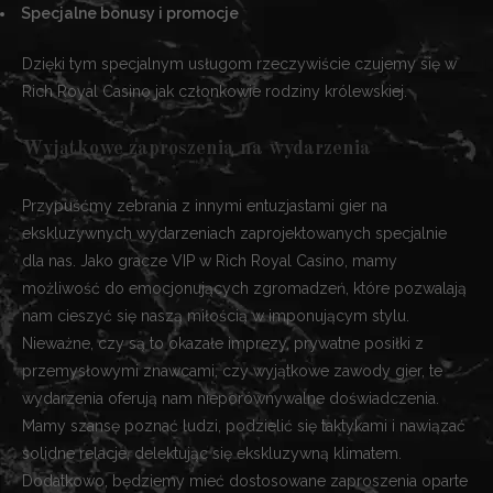
Specjalne bonusy i promocje
Dzięki tym specjalnym usługom rzeczywiście czujemy się w
Rich Royal Casino jak członkowie rodziny królewskiej.
Wyjątkowe zaproszenia na wydarzenia
Przypuśćmy zebrania z innymi entuzjastami gier na
ekskluzywnych wydarzeniach zaprojektowanych specjalnie
dla nas. Jako gracze VIP w Rich Royal Casino, mamy
możliwość do emocjonujących zgromadzeń, które pozwalają
nam cieszyć się naszą miłością w imponującym stylu.
Nieważne, czy są to okazałe imprezy, prywatne posiłki z
przemysłowymi znawcami, czy wyjątkowe zawody gier, te
wydarzenia oferują nam nieporównywalne doświadczenia.
Mamy szansę poznać ludzi, podzielić się taktykami i nawiązać
solidne relacje, delektując się ekskluzywną klimatem.
Dodatkowo, będziemy mieć dostosowane zaproszenia oparte