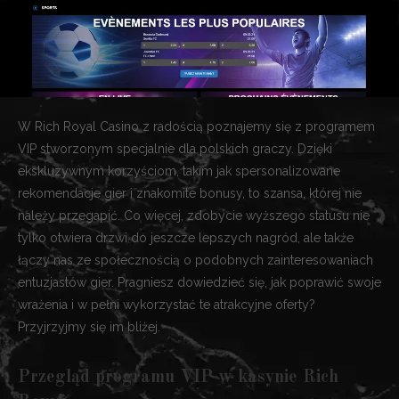
W Rich Royal Casino z radością poznajemy się z programem
VIP stworzonym specjalnie dla polskich graczy. Dzięki
ekskluzywnym korzyściom, takim jak spersonalizowane
rekomendacje gier i znakomite bonusy, to szansa, której nie
należy przegapić. Co więcej, zdobycie wyższego statusu nie
tylko otwiera drzwi do jeszcze lepszych nagród, ale także
łączy nas ze społecznością o podobnych zainteresowaniach
entuzjastów gier. Pragniesz dowiedzieć się, jak poprawić swoje
wrażenia i w pełni wykorzystać te atrakcyjne oferty?
Przyjrzyjmy się im bliżej.
Przegląd programu VIP w kasynie Rich