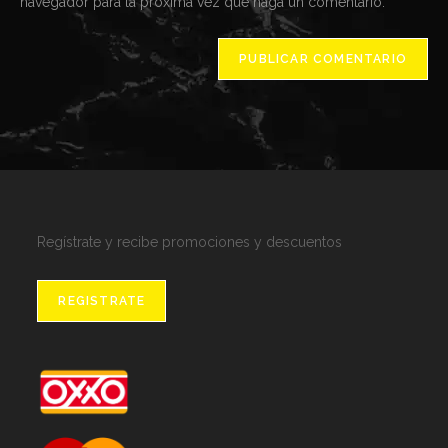
navegador para la próxima vez que haga un comentario.
web
(opcional)
Regístrate y recibe promociones y descuentos