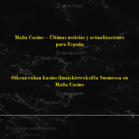
28/11/2025
Mafia Casino – Últimas noticias y actualizaciones
para España
08/04/2026
Oikean rahan kasino ilmaiskierroksilla Suomessa on
Mafia Casino
08/04/2026
Deja un comentario