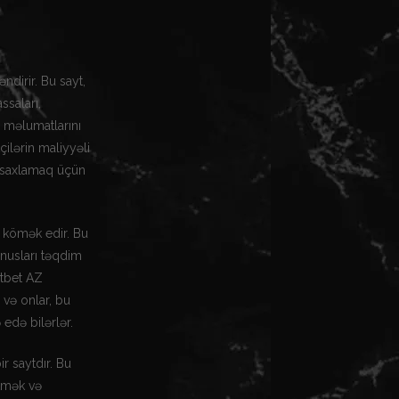
dirir. Bu sayt,
ssaları,
 məlumatlarını
ilərin maliyyəli
ı saxlamaq üçün
 kömək edir. Bu
nusları təqdim
stbet AZ
 və onlar, bu
edə bilərlər.
r saytdır. Bu
etmək və