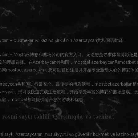
aycan – bukmeker və kazino şirkətinin Azerbaycan共和国语翻译：
zerbaycan – Mostbet博彩和赌场公司的官方入口。无论您是寻求体育博彩
是您的理想选择。在Azerbaycan共和国，mostbet azerbaycan和mostb
mostbet azerbaijan，您可以轻松注册并开始享受激动人心的博彩体
rbaycan共和国进行最安全、最便捷的博彩活动，mostbet azerbaija
t qeydiyyat，您可以快速完成注册流程，开始享受丰富的博彩和赌场游戏
家，mostbet都能提供适合您的游戏和优惠。
rəsmi saytı təhlili: Qarşınıqda və təchizat
 saytı, Azerbaycanın məsuliyyətli və güvenilir bukmek ve kazino saytıd