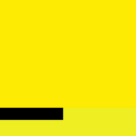
CIÓN RICO O MUERT0 2.0