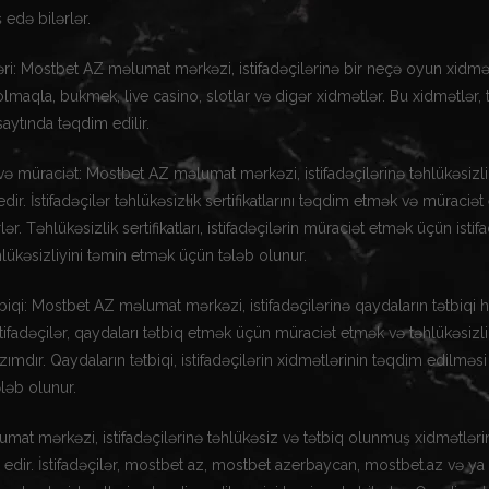
ş edə bilərlər.
ri: Mostbet AZ məlumat mərkəzi, istifadəçilərinə bir neçə oyun xidmə
olmaqla, bukmek, live casino, slotlar və digər xidmətlər. Bu xidmətlər,
ytında təqdim edilir.
 və müraciət: Mostbet AZ məlumat mərkəzi, istifadəçilərinə təhlükəsizl
dir. İstifadəçilər təhlükəsizlik sertifikatlarını təqdim etmək və müraci
rlər. Təhlükəsizlik sertifikatları, istifadəçilərin müraciət etmək üçün isti
lükəsizliyini təmin etmək üçün tələb olunur.
tbiqi: Mostbet AZ məlumat mərkəzi, istifadəçilərinə qaydaların tətbiqi
tifadəçilər, qaydaları tətbiq etmək üçün müraciət etmək və təhlükəsizlik 
ımdır. Qaydaların tətbiqi, istifadəçilərin xidmətlərinin təqdim edilməs
ləb olunur.
at mərkəzi, istifadəçilərinə təhlükəsiz və tətbiq olunmuş xidmətlər
 edir. İstifadəçilər, mostbet az, mostbet azerbaycan, mostbet.az və 