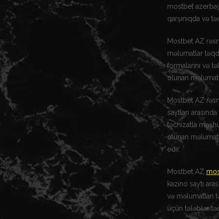
mostbet azerbayc
qarşınıqda və tə
Mostbet AZ rəsmi 
məlumatlar təqd
formalarını və tə
olunan məlumatlar
Mostbet AZ rəsmi 
saytları arasınd
təchizatla məşh
olunan məlumatla
edir.
Mostbet AZ
mos
kazino saytı aras
və məlumatları 
üçün tələblər tə