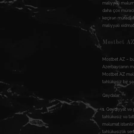
maliyyəli məluma
daha çox müraci
keçirən müraciə
maliyyəli xidmət
Mostbet AZ 
Mostbet AZ – bu
Azerbaycanın məs
Mostbet AZ məlum
təhlükəsiz bir ş
Qaydalar:
1. Qeydiyyat və 
təhlükəsiz və tə
məlumat istənili
təhlükəsizlik se