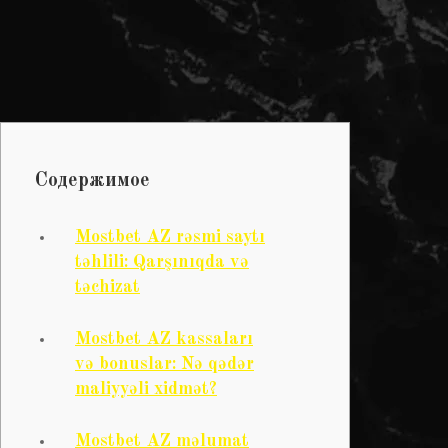
Содержимое
Mostbet AZ rəsmi saytı
təhlili: Qarşınıqda və
təchizat
Mostbet AZ kassaları
və bonuslar: Nə qədər
maliyyəli xidmət?
Mostbet AZ məlumat