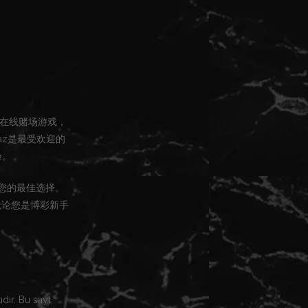
还是在线赌场游戏，
et az是最受欢迎的
验。
n是您的最佳选择。
。无论您是博彩新手
ır. Bu sayt,