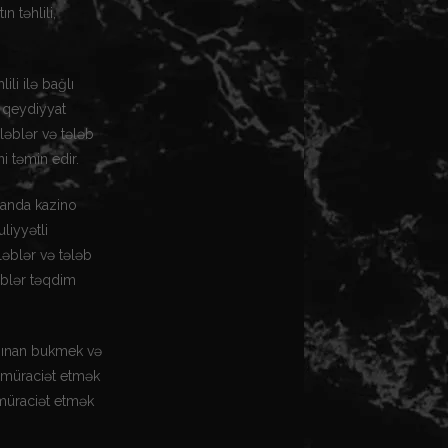
 təhlili,
ili ilə bağlı
 qeydiyyat
ələblər və tələb
i təmin edir.
ycanda kazino
liyyətli
əblər və tələb
əblər təqdim
anınan bukmek və
i, müraciət etmək
 müraciət etmək