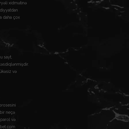
yyəli xidmətinə
ydiyyatdan
ra daha çox
u sayt,
təsdiqlənmişdir.
lükəsiz və
prosesini
 bir neçə
 parol və
stbet.com