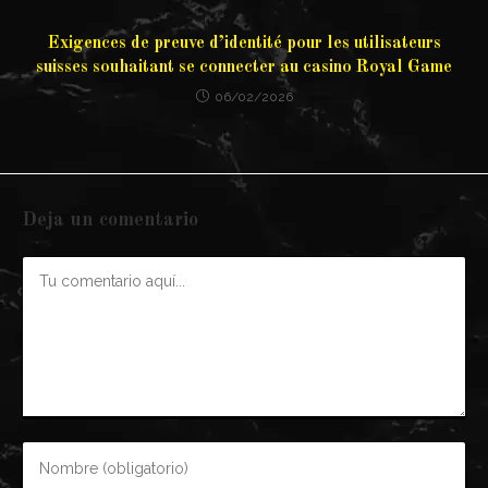
Exigences de preuve d’identité pour les utilisateurs
suisses souhaitant se connecter au casino Royal Game
06/02/2026
Deja un comentario
Comentario
Introduce
tu