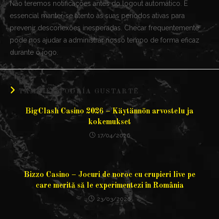
Não teremos notificações antes do logout automático. É
essencial manter-se atento às suas períodos ativas para
prevenir desconexões inesperadas. Checar frequentemente
pode nos ajudar a administrar nosso tempo de forma eficaz
durante o jogo.
TAMBIÉN PODRÍA GUSTARTE
BigClash Casino 2026 – Käytännön arvostelu ja
kokemukset
17/04/2026
Bizzo Casino – Jocuri de noroc cu crupieri live pe
care merită să le experimentezi în România
23/03/2026