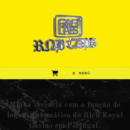
Saltar
al
contenido
0
MENÚ
Minha vivência com a função de
logout automático do Rich Royal
Casino em Portugal.