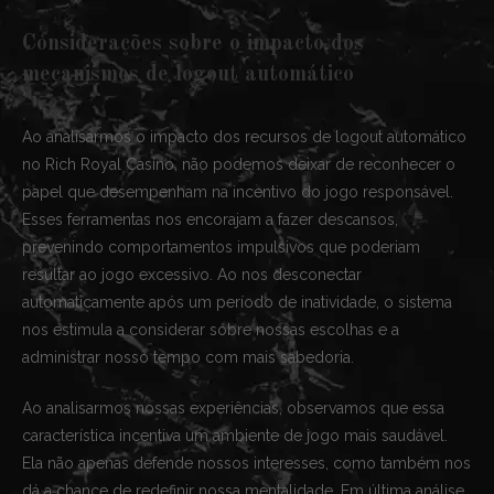
Considerações sobre o impacto dos
mecanismos de logout automático
Ao analisarmos o impacto dos recursos de logout automático
no Rich Royal Casino, não podemos deixar de reconhecer o
papel que desempenham na incentivo do jogo responsável.
Esses ferramentas nos encorajam a fazer descansos,
prevenindo comportamentos impulsivos que poderiam
resultar ao jogo excessivo. Ao nos desconectar
automaticamente após um período de inatividade, o sistema
nos estimula a considerar sobre nossas escolhas e a
administrar nosso tempo com mais sabedoria.
Ao analisarmos nossas experiências, observamos que essa
característica incentiva um ambiente de jogo mais saudável.
Ela não apenas defende nossos interesses, como também nos
dá a chance de redefinir nossa mentalidade. Em última análise,