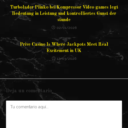
Turbolader Plinko bei Kompressor Video games legt
Bedeutung in Leistung und kontrolliertes Gunst der
stunde
02/01/2026
Prive Casino Is Where Jackpots Meet Real
Excitement in UK
12/03/2026
Deja un comentario
Comentario