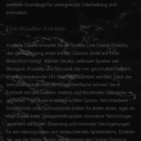
perfekte Grundlage für unbegrenzte Unterhaltung und
Innovation.
Live-Händler-Erlebnis
Im Mafia Casino erwartet Sie ein breites Live-Dealer-Erlebnis,
das die Aufregung eines echten Casinos direkt auf Ihren
Bildschirm bringt. Wählen Sie aus zeitlosen Spielen wie
Blackjack, Roulette und Baccarat, die von geschulten Dealern
in atemberaubender HD-Qualität präsentiert werden. Dank der
benutzerfreundlichen Benutzeroberfläche können Sie in
Echtzeit mit den Dealern chatten und fesselndes Gameplay
genießen – ganz wie in einem echten Casino. Verschiedene
Einsatzlimits und Tischoptionen bieten für jeden etwas, egal ob
High Roller oder Gelegenheitsspieler. Innovative Technologie
garantiert nahtloses Streaming und minimale Verzögerungen
für ein reibungsloses und eintauchendes Spielerlebnis. Erleben
Sie, wie das Mafia Casino die Barrieren des Online-Gamings