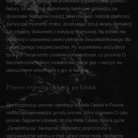
identyfikacyjna. Następnie przedstaw potwierdzenie adresu –
faktury za usługi lub dokumenty bankowe sprawdzą się
doskonale. Następnie musisz zweryfikować metodę płatności;
zazwyczaj można to zrobić, przesyłając zrzut ekranu transakcji
lub oficjalny dokument z instytucji finansowej. Na koniec nie
zapomnij o ustawieniu uwierzytelniania dwuskładnikowego dla
zwiększonego bezpieczeństwa. Po wypełnieniu wszystkich
tych pól Twoje konto zostanie potwierdzone, co pozwoli Ci
bezzwłocznie odkryć nowatorskie opcje gier i cieszyć się
ulepszonymi wrażeniami z gry w kasynie.
Proces rejestracji krok po kroku
Aby rozpocząć proces rejestracji w Mafia Casino w Polsce,
musisz przeprowadzić prosty proces, który usprawni Ci cały
proces. Najpierw odwiedź stronę Mafia Casino i kliknij guzik
„Zarejestruj się”. Następnie zostaniesz poproszony o
wprowadzenie adresu e-mail i stworzenie hasła. Następnie