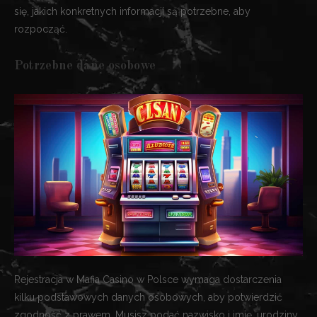
się, jakich konkretnych informacji są potrzebne, aby
rozpocząć.
Potrzebne dane osobowe
Rejestracja w Mafia Casino w Polsce wymaga dostarczenia
kilku podstawowych danych osobowych, aby potwierdzić
zgodność z prawem. Musisz podać nazwisko i imię, urodziny