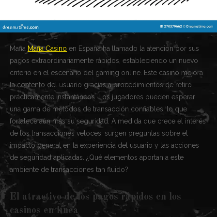
Mafia
Mafia Casino
en España ha llamado la atención por sus
pagos extraordinariamente rápidos, estableciendo un nuevo
criterio en el escenario del gaming online. Este casino mejora
la contento del usuario gracias a procedimientos de retiro
prácticamente instantáneos. Los jugadores pueden esperar
una gama de métodos de transacción confiables, lo que
fortalece aún más su seguridad. A medida que crece el interés
de los transacciones veloces, surgen preguntas sobre el
impacto general en la experiencia del usuario y las acciones
de seguridad aplicadas. ¿Qué elementos aportan a este
ambiente de transacciones tan fluido?
El atractivo de los pagos rápidos en los
casinos en línea