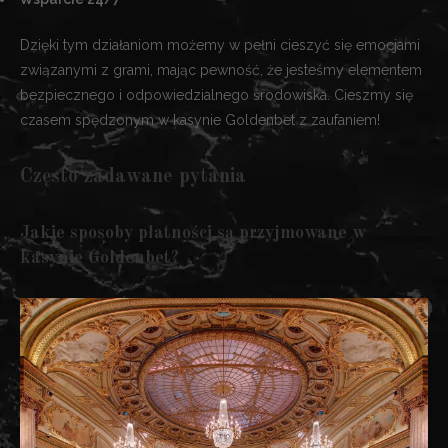
Dzięki tym działaniom możemy w pełni cieszyć się emocjami
związanymi z grami, mając pewność, że jesteśmy elementem
bezpiecznego i odpowiedzialnego środowiska. Cieszmy się
czasem spędzonym w kasynie Goldenbet z zaufaniem!
Często zadawane pytania
Jakie sposoby płatności są przyjmowane w
kasynie Goldenbet?