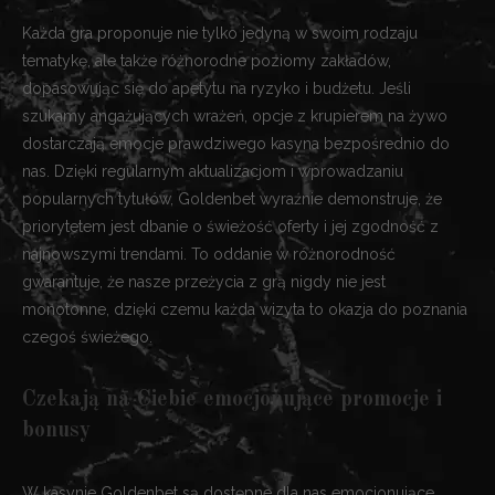
Każda gra proponuje nie tylko jedyną w swoim rodzaju
tematykę, ale także różnorodne poziomy zakładów,
dopasowując się do apetytu na ryzyko i budżetu. Jeśli
szukamy angażujących wrażeń, opcje z krupierem na żywo
dostarczają emocje prawdziwego kasyna bezpośrednio do
nas. Dzięki regularnym aktualizacjom i wprowadzaniu
popularnych tytułów, Goldenbet wyraźnie demonstruje, że
priorytetem jest dbanie o świeżość oferty i jej zgodność z
najnowszymi trendami. To oddanie w różnorodność
gwarantuje, że nasze przeżycia z grą nigdy nie jest
monotonne, dzięki czemu każda wizyta to okazja do poznania
czegoś świeżego.
Czekają na Ciebie emocjonujące promocje i
bonusy
W kasynie Goldenbet są dostępne dla nas emocjonujące