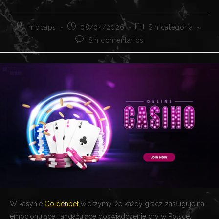
Autor
Publicación
Categoría
rnbcaps
08/04/2026
Sin categoría
de
de
de
Comentarios
Sin comentarios
la
la
la
de
entrada:
entrada:
entrada:
la
entrada:
W kasynie
Goldenbet
wierzymy, że każdy gracz zasługuje na
emocjonujące i angażujące doświadczenie gry w Polsce.