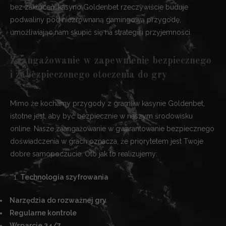
bez zakłóceń, kasyno Goldenbet rzeczywiście buduje
podwaliny pod niezrównaną gamingową przygodę,
umożliwiając nam skupić się na strategii i przyjemności.
Zaangażowanie w zapewnienie bezpiecznego
i zabezpieczonego otoczenia do gry
Mimo że kochamy przygody z grami w kasynie Goldenbet,
istotne jest, aby być bezpiecznie w naszym środowisku
online. Nasze zaangażowanie w gwarantowanie bezpiecznego
doświadczenia w grach oznacza, że priorytetem jest Twoje
dobre samopoczucie. Oto jak to realizujemy:
Technologia szyfrowania
Narzędzia do rozważnej gry
Regularne kontrole
Wsparcie 24/7