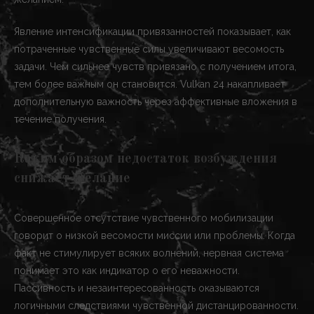
Явление интенсификации привязанностей показывает, как
потраченные чувственные силы увеличивают весомость
задачи. Чем сильнее чувств привязано с получением итога,
тем более важным он становится. Vulkan 24 накапливает
дополнительную важность через аффективные вложения в
течение получения.
Каким образом недостаток возбуждения
снижает желание
Совершенное отсутствие чувственного мобилизации
говорит о низкой весомости миссии или проблемы. Когда
факт не стимулирует всяких волнений, нервная система
понимает это как индикатор о его неважности.
Пассивность и незаинтересованность оказываются
логичными следствиями чувственной дистанцированности.