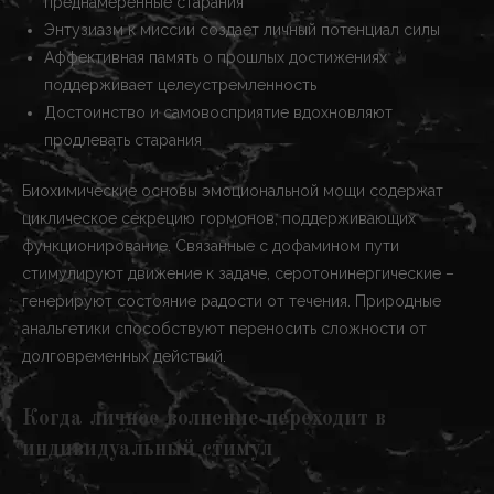
преднамеренные старания
Энтузиазм к миссии создает личный потенциал силы
Аффективная память о прошлых достижениях
поддерживает целеустремленность
Достоинство и самовосприятие вдохновляют
продлевать старания
Биохимические основы эмоциональной мощи содержат
циклическое секрецию гормонов, поддерживающих
функционирование. Связанные с дофамином пути
стимулируют движение к задаче, серотонинергические –
генерируют состояние радости от течения. Природные
анальгетики способствуют переносить сложности от
долговременных действий.
Когда личное волнение переходит в
индивидуальный стимул