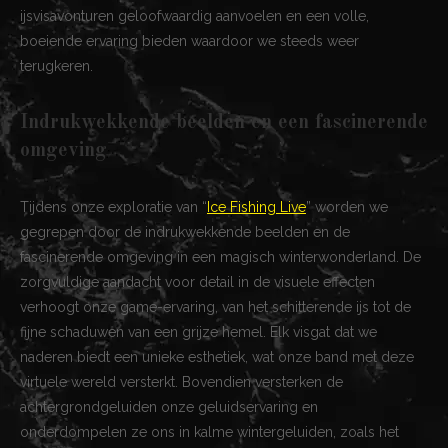
ijsvisavonturen geloofwaardig aanvoelen en een volle,
boeiende ervaring bieden waardoor we steeds weer
terugkeren.
Indrukwekkende beelden en een fascinerende
omgeving
Tijdens onze exploratie van “
Ice Fishing Live
” worden we
gegrepen door de indrukwekkende beelden en de
fascinerende omgeving in een magisch winterwonderland. De
zorgvuldige aandacht voor detail in de visuele effecten
verhoogt onze game-ervaring, van het schitterende ijs tot de
fijne schaduwen van een grijze hemel. Elk visgat dat we
naderen biedt een unieke esthetiek, wat onze band met deze
virtuele wereld versterkt. Bovendien versterken de
achtergrondgeluiden onze geluidservaring en
onderdompelen ze ons in kalme wintergeluiden, zoals het