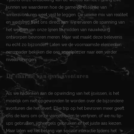
kunnen we waarderen hoe de game de essentie van
winteravonturen weet vast te leggen. De unieke mix van realiteit
en wedstrijd trekt ons direct aan. We ervaren de spanning van
het werpen van onze lijnen te midden van nauwkeurig
ontworpen bevroren meren. Maar wat maakt deze belevenis
nu echt zo bijzonder? Laten we de voornaamste elementen
eens nader bekijken die ons speelplezier naar een verder
niveau brengen.
De charme van ijsvisavonturen
Als we nadenken aan de opwinding van het ijsvissen, is het
moeilijk om niet opgewonden te worden over de bijzondere
avonturen die het levert. Elke trip op het bevroren meer geeft
ons de kans om onze vismethoden te verfijnen, of we nu tip-
ups gebruiken, jighengels gebruiken of het juiste aas kiezen.
Maar laten we het belang van sociale interactie tijdens het