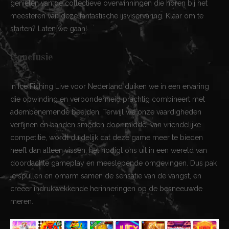
genieten van de collectieve overwinningen die horen bij het
meesteren van deze fantastische ijsviservaring. Klaar om te
starten? Laten we gaan!
Conclusie
In Ice Fishing Live voor Nederland duiken we in een ervaring
die opwinding en verbondenheid prachtig combineert met
adembenemende beelden. Terwijl we onze vaardigheden
verfijnen en banden smeden door middel van vriendelijke
competitie, wordt duidelijk dat deze game meer te bieden
heeft dan alleen vissen; het nodigt ons uit in een wereld van
doordachte gameplay en meeslepende omgevingen. Dus pak
je spullen en omarm samen de sensatie van de vangst, en
creëer indrukwekkende herinneringen op de besneeuwde
meren.