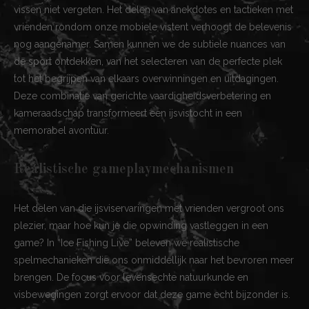
vissen niet vergeten. Het delen van anekdotes en tactieken met
vrienden rondom onze mobiele vistent verhoogt de belevenis
nog aangenamer. Samen kunnen we de subtiele nuances van
de sport ontdekken, van het selecteren van de perfecte plek
tot het begrijpen van elkaars overwinningen en uitdagingen.
Deze combinatie van gerichte vaardigheidsverbetering en
kameraadschap transformeert een ijsvistocht in een
memorabel avontuur.
Realistische gameplaymechanismen
Het delen van die ijsviservaringen met vrienden vergroot ons
plezier, maar hoe kun je die opwinding vastleggen in een
game? In “Ice Fishing Live” beleven we realistische
spelmechanieken die ons onmiddellijk naar het bevroren meer
brengen. De focus voor levensechte natuurkunde en
visbewegingen zorgt ervoor dat deze game echt bijzonder is.