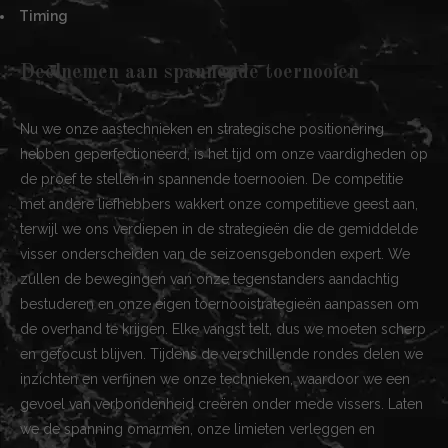
Timing
Deelnemen aan spannende toernooien
Nu we onze aastechnieken en strategische positionering
hebben geperfectioneerd, is het tijd om onze vaardigheden op
de proef te stellen in spannende toernooien. De competitie
met andere liefhebbers wakkert onze competitieve geest aan,
terwijl we ons verdiepen in de strategieën die de gemiddelde
visser onderscheiden van de seizoensgebonden expert. We
zullen de bewegingen van onze tegenstanders aandachtig
bestuderen en onze eigen toernooistrategieën aanpassen om
de overhand te krijgen. Elke vangst telt, dus we moeten scherp
en gefocust blijven. Tijdens de verschillende rondes delen we
inzichten en verfijnen we onze technieken, waardoor we een
gevoel van verbondenheid creëren onder mede vissers. Laten
we de spanning omarmen, onze limieten verleggen en