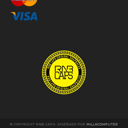
© COPYRIGHT RNB CAPS- DISEÑADO POR
MILLACOMPUTER