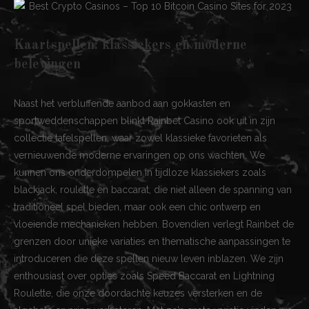
Kaartspellen: klassiekers en moderne
belevingen
Naast het verbluffende aanbod aan gokkasten en
sportweddenschappen blinkt Rainbet Casino ook uit in zijn
collectie tafelspellen, waar zowel klassieke favorieten als
vernieuwende moderne ervaringen op ons wachten. We
kunnen ons onderdompelen in tijdloze klassiekers zoals
blackjack, roulette en baccarat, die niet alleen de spanning van
traditioneel spel bieden, maar ook een chic ontwerp en
vloeiende mechanieken hebben. Bovendien verlegt Rainbet de
grenzen door unieke variaties en thematische aanpassingen te
introduceren die deze spellen nieuw leven inblazen. We zijn
enthousiast over opties zoals Speed Baccarat en Lightning
Roulette, die onze doordachte keuzes versterken en de