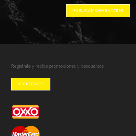
(opcional)
Regístrate y recibe promociones y descuentos