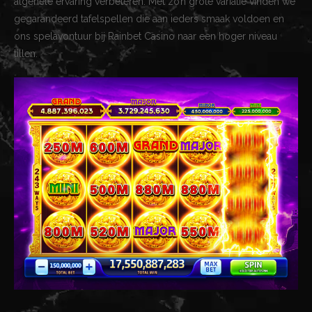
algehele ervaring verbeteren. Met zo’n grote variatie vinden we
gegarandeerd tafelspellen die aan ieders smaak voldoen en
ons spelavontuur bij Rainbet Casino naar een hoger niveau
tillen.