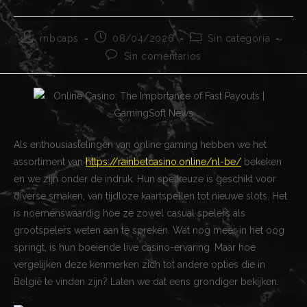
Autor
Publicación
Categoría
rnbcaps
08/04/2026
Sin categoría
de
de
de
Comentarios
Sin comentarios
la
la
la
de
entrada:
entrada:
entrada:
la
entrada:
Als enthousiastelingen van online gaming hebben we het
assortiment van
https://rainbetcasino.online/nl-be/
bekeken
en we zijn onder de indruk. Hun spelkeuze is geschikt voor
diverse smaken, van tijdloze kaartspellen tot nieuwe slots. Het
is noemenswaardig hoe ze zowel casual spelers als
grootspelers weten aan te spreken. Wat nog meer in het oog
springt, is hun boeiende live casino-ervaring. Maar hoe
vergelijken deze kenmerken zich tot andere opties die in
België te vinden zijn? Laten we dat eens grondiger bekijken.