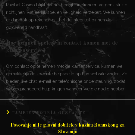
Rainbet Casino blijkt dat het bedrijf functioneert volgens strikte
richtlijnen, wat eerlijk spel en veiligheid verzekert. We kunnen
er dan ook op rekenen dat het de integriteit binnen de
gokwereld handhaaft.
Hoe kunnen spelers in contact komen met de
klantenservice?
Om contact op te nemen met de klantenservice, kunnen we
gemakkelijk de speciale helpsectie op hun website vinden. Ze
bieden live chat, e-mail en telefonische ondersteuning, zodat
we gegarandeerd hulp krijgen wanneer we die nodig hebben.
TAMBIÉN PODRÍA GUSTARTE
Potovanje ni le glavni dobitek v kazinu Bonuskong za
Slovenijo