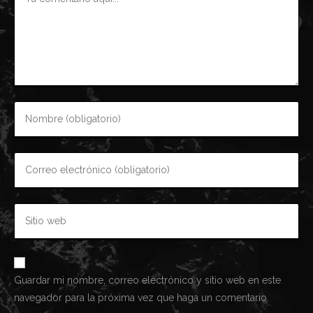
Introduce
tu
nombre
Introduce
o
tu
nombre
dirección
de
Introduce
de
usuario
la
correo
para
URL
para
comentar
de
comentar
Guardar mi nombre, correo electrónico y sitio web en este
tu
navegador para la próxima vez que haga un comentario.
web