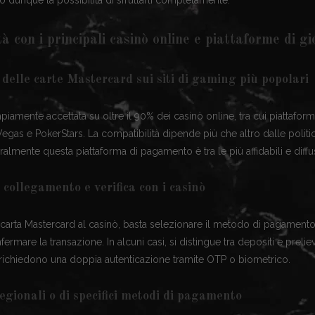
à con i principali casinò online e piattaforme di gi
delle carte Mastercard sui siti di gaming più popolari
iamente accettata su oltre il 90% dei casinò online, tra cui piattafo
gas e PokerStars. La compatibilità dipende più che altro dalle politi
almente questa piattaforma di pagamento è tra le più affidabili e diffu
collegamento e verifica con i casinò
 carta Mastercard al casinò, basta selezionare il metodo di pagamento, 
fermare la transazione. In alcuni casi, si distingue tra depositi e prelie
 richiedono una doppia autenticazione tramite OTP o biometrico.
egionali o di specifici metodi di pagamento