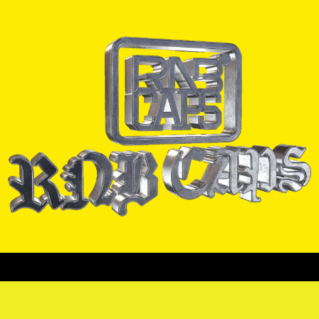
ORRAS
CADENAS
PULSERAS
PINES
CAMISAS
COLEC