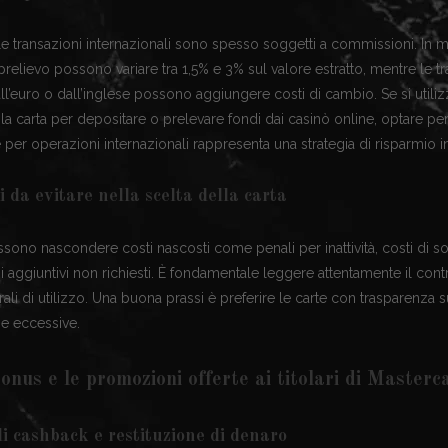
 le transazioni internazionali sono spesso soggetti a commissioni. In m
relievo possono variare tra 1,5% e 3% sul valore estratto, mentre le tr
all’euro o dall’inglese possono aggiungere costi di cambio. Se si utiliz
a carta per depositare o prelevare fondi dai casinò online, optare per 
e per operazioni internazionali rappresenta una strategia di risparmio in
i da evitare nella scelta della carta
sono nascondere costi nascosti come penali per inattività, costi di so
i aggiuntivi non richiesti. È fondamentale leggere attentamente il contr
ali di utilizzo. Una buona prassi è preferire le carte con trasparenza s
ne eccessive.
onus e le promozioni offerte ai titolari di Masterc
 cashback e restituzione di denaro