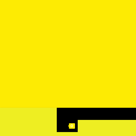
Saltar
al
contenido
INICIO
SOBRE NOSOTROS
G
0