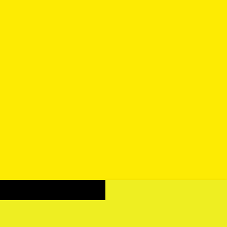
CIÓN RICO O MUERT0 2.0