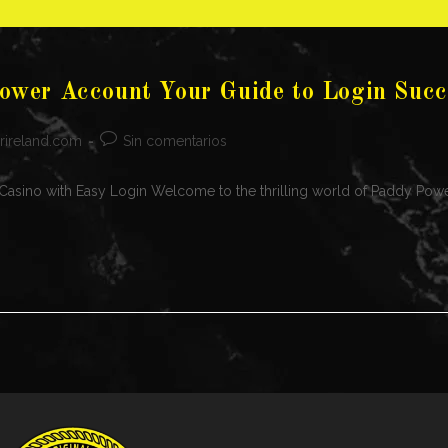
ower Account Your Guide to Login Succ
Comentarios
ireland.com
Sin comentarios
de
la
Casino with Easy Login Welcome to the thrilling world of Paddy Power
entrada: