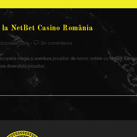
i la NetBet Casino România
Comentarios
noromania.com
Sin comentarios
de
la
operă magia și aventura jocurilor de noroc online cu NetBet Casino Ro
entrada:
 diversității jocurilor,…