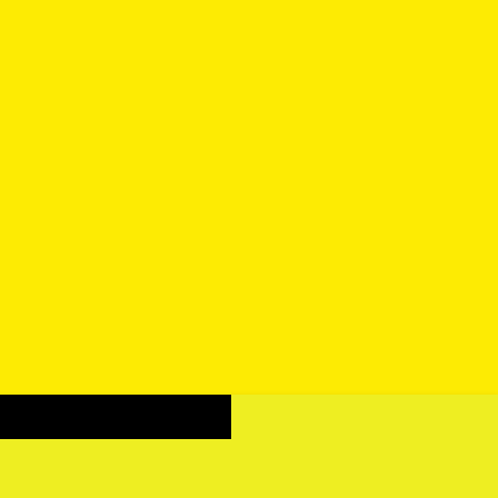
CIÓN RICO O MUERT0 2.0