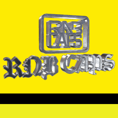
ORRAS
CADENAS
PULSERAS
PINES
CAMISAS
COLEC