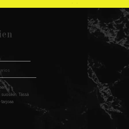
ien
arios
inen
n suosikin. Tässä
 tarjoaa