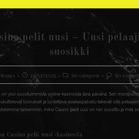
sino pelit uusi – Uusi pelaaj
suosikki
r
Publicación
Categoría
Comentarios
rnbcaps
19/12/2025
Sin categoría
Sin coment
de
de
de
la
la
la
da:
entrada:
entrada:
entrada:
i on yksi suosituimmista online-kasinoista tänä päivänä. Sen monipuol
ukuttelevat bonukset ja luotettava asiakaspalvelu tekevät siitä pelaajie
astelemme tarkemmin, miksi Casino pelit uusi on niin suosittu ja mitä se
oa Casino pelit uusi -kasinosta