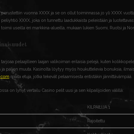
i perustettiin vuonna XXXX ja se on ollut toiminnassa jo yli XXXX vuott
 peliyhtiö XXXX, joka on tunnettu laadukkaista peleistään ja luotettavas
 toimii useilla eri markkina-alueilla, mukaan lukien Suomi, Ruotsi ja Nor
inaisuudet
 tarjoaa pelaajilleen laajan valikoiman erilaisia pelejä, kuten kolikkopel
ä ja paljon muuta. Kasinolta löytyy myös houkuttelevia bonuksia, ilmais
t.com
muita etuja, jotka tekevät pelaamisesta entistäkin jännittävämpää.
ossa on lyhyt vertailu Casino pelit uusi ja sen kilpailijoiden välillä:
KILPAILIJA 1
Rajoitettu