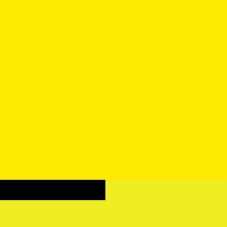
CIÓN RICO O MUERT0 2.0