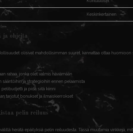
t
Kohtuulliset
Keskinkertainen
 ja ohjeita
ollisuudet olisivat mahdollisimman suuret, kannattaa ottaa huomioon 
aan rahaa, jonka olet valmis häviämään
n sääntöihin ja strategioihin ennen pelaamista
 pelibudjetti ja pidä siitä kiinni
aan tarjotut bonukset ja ilmaiskierrokset
istaa pelin reiluus
a välillä herätä epäilyksiä pelin reiluudesta. Tässä muutamia vinkkejä, m