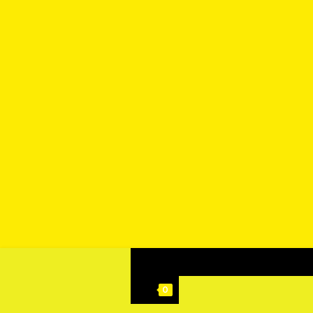
Saltar
al
contenido
INICIO
SOBRE NOSOTROS
G
0