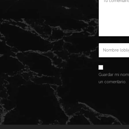
Introduce
tu
nombre
o
Guardar mi nomb
nombre
un comentario.
de
usuario
para
comentar