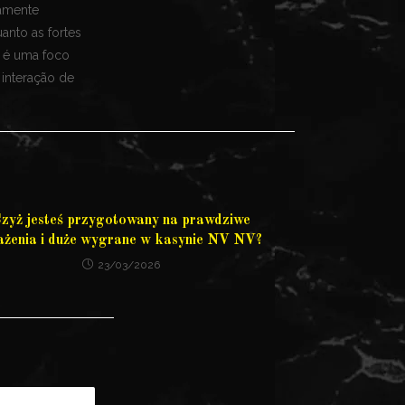
tamente
anto as fortes
r é uma foco
 interação de
zyż jesteś przygotowany na prawdziwe
ażenia i duże wygrane w kasynie NV NV?
23/03/2026