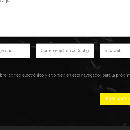
Introduce
Introduce
tu
la
dirección
URL
de
de
re, correo electrónico y sitio web en este navegador para la próxi
correo
tu
para
web
comentar
(opcional)