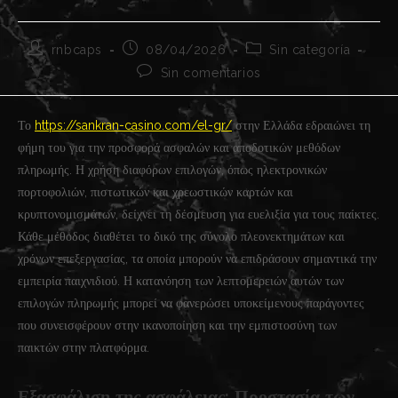
Autor
Publicación
Categoría
rnbcaps
08/04/2026
Sin categoría
de
de
de
Comentarios
Sin comentarios
la
la
la
de
entrada:
entrada:
entrada:
la
entrada:
Το
https://sankran-casino.com/el-gr/
στην Ελλάδα εδραιώνει τη
φήμη του για την προσφορά ασφαλών και αποδοτικών μεθόδων
πληρωμής. Η χρήση διαφόρων επιλογών, όπως ηλεκτρονικών
πορτοφολιών, πιστωτικών και χρεωστικών καρτών και
κρυπτονομισμάτων, δείχνει τη δέσμευση για ευελιξία για τους παίκτες.
Κάθε μέθοδος διαθέτει το δικό της σύνολο πλεονεκτημάτων και
χρόνων επεξεργασίας, τα οποία μπορούν να επιδράσουν σημαντικά την
εμπειρία παιχνιδιού. Η κατανόηση των λεπτομερειών αυτών των
επιλογών πληρωμής μπορεί να φανερώσει υποκείμενους παράγοντες
που συνεισφέρουν στην ικανοποίηση και την εμπιστοσύνη των
παικτών στην πλατφόρμα.
Εξασφάλιση της ασφάλειας: Προστασία των