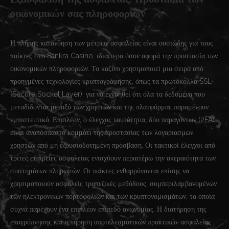
οικονομικών σας πληροφοριών
Η πλήρης κατανόηση των μέτρων ασφαλείας είναι ουσιώδης για τους
παίκτες στο Sankra Casino, ιδιαίτερα όσον αφορά την προστασία των
οικονομικών πληροφοριών. Το καζίνο χρησιμοποιεί μια σειρά από
προηγμένες τεχνολογίες κρυπτογράφησης, όπως τα πρωτόκολλα SSL
(Secure Socket Layer), για να εγγυηθεί ότι όλα τα δεδομένα που
μεταδίδονται μεταξύ των χρηστών και της πλατφόρμας παραμένουν
εμπιστευτικά. Επιπλέον, ο έλεγχος ταυτότητας δύο παραγόντων (2FA)
είναι αναπόσπαστο κομμάτι της προστασίας των λογαριασμών
χρηστών από μη εξουσιοδοτημένη πρόσβαση. Οι τακτικοί έλεγχοι από
τρίτες εταιρείες ασφαλείας ενισχύουν περαιτέρω την ακεραιότητα των
συστημάτων πληρωμών. Οι παίκτες ενθαρρύνονται επίσης να
χρησιμοποιούν ασφαλείς τραπεζικές μεθόδους, συμπεριλαμβανομένων
των ηλεκτρονικών πορτοφολιών και των κρυπτονομισμάτων, τα οποία
συχνά παρέχουν ένα επιπλέον επίπεδο ανωνυμίας. Η διατήρηση της
επαγρύπνησης και η τήρηση αποτελεσματικών πρακτικών ασφαλείας