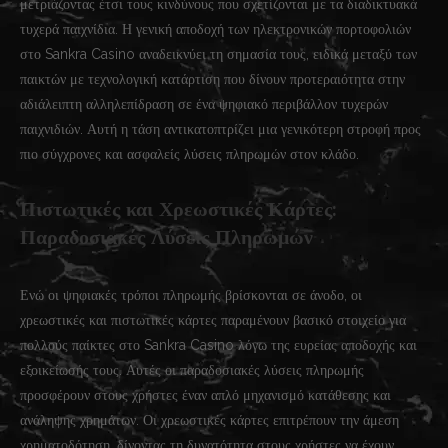
μετριάζοντας έτσι τους κινδύνους που σχετίζονται με τα διαδικτυακά
τυχερά παιχνίδια. Η γενική αποδοχή των ηλεκτρονικών πορτοφολιών
στο Sankra Casino αναδεικνύει τη σημασία τους, ειδικά μεταξύ των
παικτών με τεχνολογική κατάρτιση που δίνουν προτεραιότητα στην
αδιάλειπτη αλληλεπίδραση σε ένα ψηφιακό περιβάλλον τυχερών
παιχνιδιών. Αυτή η τάση αντικατοπτρίζει μια γενικότερη στροφή προς
πιο σύγχρονες και ασφαλείς λύσεις πληρωμών στον κλάδο.
Πιστωτικές και Χρεωστικές Κάρτες:
Παραδοσιακές Λύσεις Πληρωμών
Ενώ οι ψηφιακές τρόποι πληρωμής βρίσκονται σε άνοδο, οι
χρεωστικές και πιστωτικές κάρτες παραμένουν βασικό στοιχείο για
πολλούς παίκτες στο Sankra Casino λόγω της ευρείας αποδοχής και
εξοικείωσής τους. Αυτές οι παραδοσιακές λύσεις πληρωμής
προσφέρουν στους χρήστες έναν απλό μηχανισμό κατάθεσης και
ανάληψης χρημάτων. Οι χρεωστικές κάρτες επιτρέπουν την άμεση
χρηματοδότηση, δίνοντας τη δυνατότητα στους χρήστες να έχουν