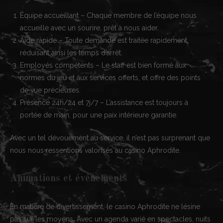
Équipe accueillant – Chaque membre de l’équipe nous
accueille avec un sourire, prêt à nous aider.
Aide rapide – Toute demande est traitée rapidement,
réduisant ainsi les temps d’arrêt.
Employés compétents – Le staff est bien formé aux
normes du jeu et aux services offerts, et offre des points
de vue précieuses.
Présence 24h/24 et 7j/7 – L’assistance est toujours à
portée de main, pour une paix intérieure garantie.
Avec un tel dévouement au service, il n’est pas surprenant que
nous nous ressentions valorisés au casino Aphrodite.
Animations et événements
En matière de divertissement, le casino Aphrodite ne lésine
pas sur les moyens. Avec un agenda varié en spectacles, nuits