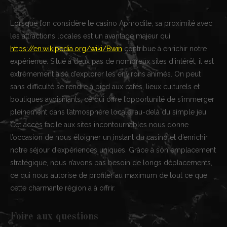
Lorsque l’on considère le casino Aphrodite, sa proximité avec
les attractions locales est un avantage majeur qui
https://en.wikipedia.org/wiki/Bwin
contribue à enrichir notre
expérience. Situé à deux pas de nombreux sites d’intérêt, il est
extrêmement aisé d’explorer les environs animés. On peut
sans difficulté se rendre à pied aux cafés, lieux culturels et
boutiques avoisinants, ce qui offre l’opportunité de s’immerger
pleinement dans l’atmosphère locale, au-delà du simple jeu.
Cet accès facile aux sites incontournables nous donne
l’occasion de nous éloigner un instant du casino et d’enrichir
notre séjour d’expériences uniques. Grâce à son emplacement
stratégique, nous n’avons pas besoin de longs déplacements,
ce qui nous autorise de profiter au maximum de tout ce que
cette charmante région a à offrir.
Foire aux questions