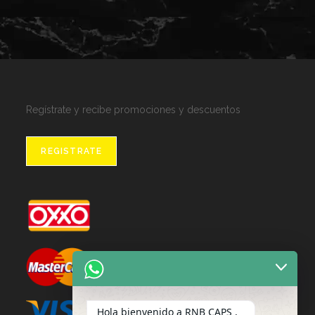
Regístrate y recibe promociones y descuentos
Hola bienvenido a RNB CAPS ,