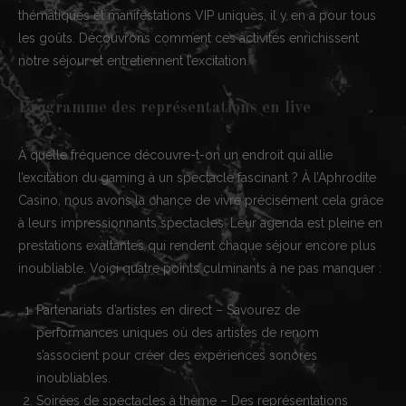
thématiques et manifestations VIP uniques, il y en a pour tous
les goûts. Découvrons comment ces activités enrichissent
notre séjour et entretiennent l’excitation.
Programme des représentations en live
À quelle fréquence découvre-t-on un endroit qui allie
l’excitation du gaming à un spectacle fascinant ? À l’Aphrodite
Casino, nous avons la chance de vivre précisément cela grâce
à leurs impressionnants spectacles. Leur agenda est pleine en
prestations exaltantes qui rendent chaque séjour encore plus
inoubliable. Voici quatre points culminants à ne pas manquer :
Partenariats d’artistes en direct – Savourez de
performances uniques où des artistes de renom
s’associent pour créer des expériences sonores
inoubliables.
Soirées de spectacles à thème – Des représentations