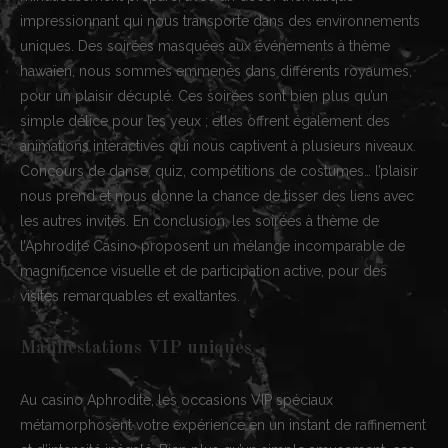
impressionnant qui nous transporte dans des environnements
uniques. Des soirées masquées aux événements à thème
hawaïen, nous sommes emmenés dans différents royaumes,
pour un plaisir décuplé. Ces soirées sont bien plus qu’un
simple délice pour les yeux ; elles offrent également des
animations interactives qui nous captivent à plusieurs niveaux.
Concours de danse, quiz, compétitions de costumes… l’plaisir
nous prend et nous donne la chance de tisser des liens avec
les autres invités. En conclusion, les soirées à thème de
l’Aphrodite Casino proposent un mélange incomparable de
magnificence visuelle et de participation active, pour des
visites remarquables et exaltantes.
Manifestations VIP uniques
Au casino Aphrodite, les occasions VIP spéciaux
métamorphosent votre expérience en un instant de raffinement