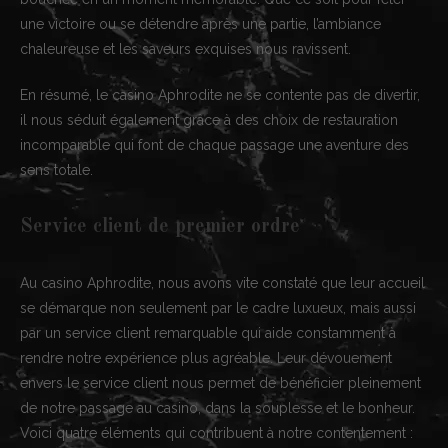
une victoire ou se détendre après une partie, l’ambiance
chaleureuse et les saveurs exquises nous ravissent.
En résumé, le casino Aphrodite ne se contente pas de divertir,
il nous séduit également grâce à des choix de restauration
incomparable qui font de chaque passage une aventure des
sens totale.
Service client de premier ordre
Au casino Aphrodite, nous avons vite constaté que leur accueil
se démarque non seulement par le cadre luxueux, mais aussi
par un service client remarquable qui aide constamment à
rendre notre expérience plus agréable. Leur dévouement
envers le service client nous permet de bénéficier pleinement
de notre passage au casino, dans la souplesse et le bonheur.
Voici quatre éléments qui contribuent à notre contentement :