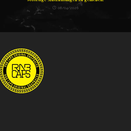
08/04/2026