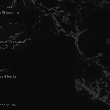
setzt werden.
 Bildschirm
neuen Freispiele
ancen hat.
itt für
uszahlen kann.
egt bei 100 €