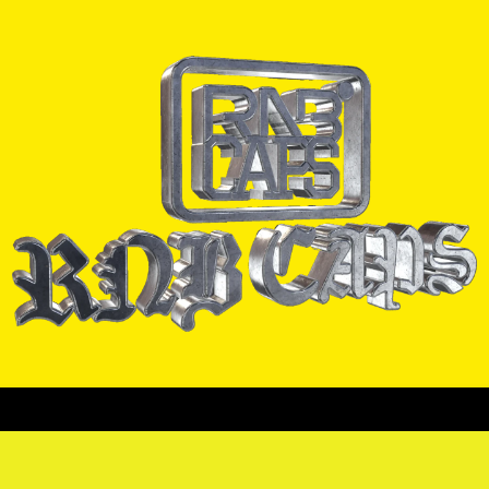
ORRAS
CADENAS
PULSERAS
PINES
CAMISAS
COLEC