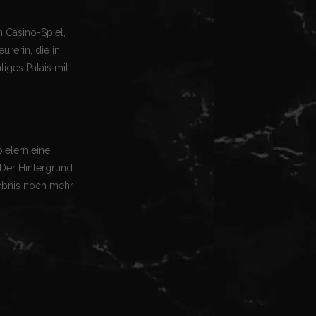
n Casino-Spiel,
urerin, die in
iges Palais mit
pielern eine
. Der Hintergrund
ebnis noch mehr