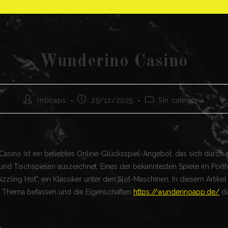
Wunderino Casino
Autor
Publicación
Categoría
rnbcaps
25/12/2025
Sin categoría
de
de
de
la
la
la
entrada:
entrada:
entrada:
asino ist ein beliebtes Online-Glücksspiel-Angebot, das sich durch e
und Tischspielen auszeichnet. Eines der bekanntesten Spiele im Portf
Sizzling Hot", ein Klassiker unter den Slot-Maschinen. In diesem Artike
m Thema befassen und die Eigenschaften
https://wunderinoapp.de/
di
a