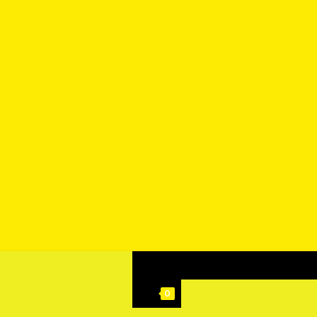
Saltar
al
contenido
INICIO
SOBRE NOSOTROS
G
0