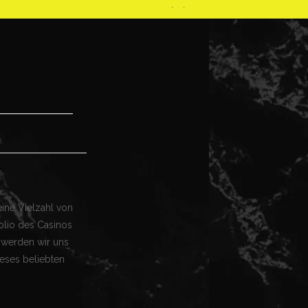
ine Vielzahl von
olio des Casinos
l werden wir uns
eses beliebten