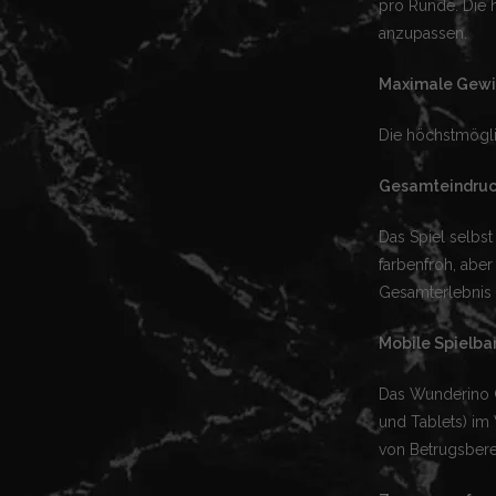
pro Runde. Die h
anzupassen.
Maximale Gewi
Die höchstmögli
Gesamteindruc
Das Spiel selbst
farbenfroh, abe
Gesamterlebnis 
Mobile Spielba
Das Wunderino C
und Tablets) im 
von Betrugsbere