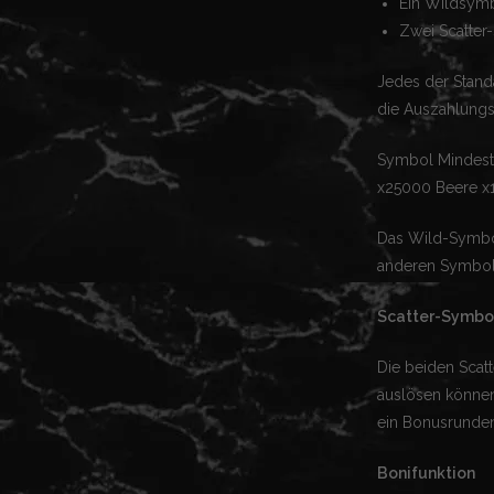
Ein Wildsymbo
Zwei Scatter
Jedes der Stand
die Auszahlungs
Symbol Mindesta
x25000 Beere x
Das Wild-Symbol 
anderen Symbole
Scatter-Symbo
Die beiden Scatt
auslösen können
ein Bonusrunden
Bonifunktion