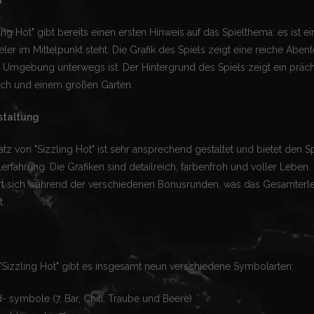
ng Hot" gibt bereits einen ersten Hinweis auf das Spielthema: es ist ei
ler im Mittelpunkt steht. Die Grafik des Spiels zeigt eine reiche Abente
 Umgebung unterwegs ist. Der Hintergrund des Spiels zeigt ein prächt
ch und einem großen Garten.
staltung
atz von "Sizzling Hot" ist sehr ansprechend gestaltet und bietet den S
elerfahrung. Die Grafiken sind detailreich, farbenfroh und voller Leben
rt sich während der verschiedenen Bonusrunden, was das Gesamterl
.
 "Sizzling Hot" gibt es insgesamt neun verschiedene Symbolarten:
- symbole (7, Bar, Chili, Traube und Beere)