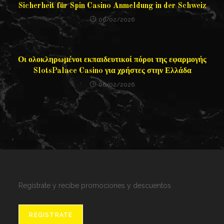
Sicherheit für Spin Casino Anmeldung in der Schweiz
06/02/2026
Οι ολοκληρωμένοι εκπαιδευτικοί πόροι της εφαρμογής
SlotsPalace Casino για χρήστες στην Ελλάδα
06/02/2026
Regístrate y recibe promociones y descuentos