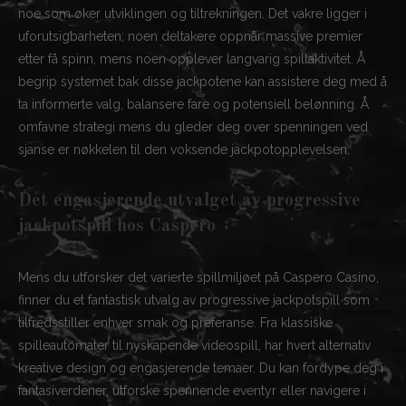
noe som øker utviklingen og tiltrekningen. Det vakre ligger i
uforutsigbarheten; noen deltakere oppnår massive premier
etter få spinn, mens noen opplever langvarig spillaktivitet. Å
begrip systemet bak disse jackpotene kan assistere deg med å
ta informerte valg, balansere fare og potensiell belønning. Å
omfavne strategi mens du gleder deg over spenningen ved
sjanse er nøkkelen til den voksende jackpotopplevelsen.
Det engasjerende utvalget av progressive
jackpotspill hos Caspero
Mens du utforsker det varierte spillmiljøet på Caspero Casino,
finner du et fantastisk utvalg av progressive jackpotspill som
tilfredsstiller enhver smak og preferanse. Fra klassiske
spilleautomater til nyskapende videospill, har hvert alternativ
kreative design og engasjerende temaer. Du kan fordype deg i
fantasiverdener, utforske spennende eventyr eller navigere i