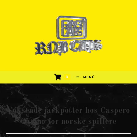
Saltar
al
contenido
0
MENÚ
Voksende jackpotter hos Caspero
Casino for norske spillere