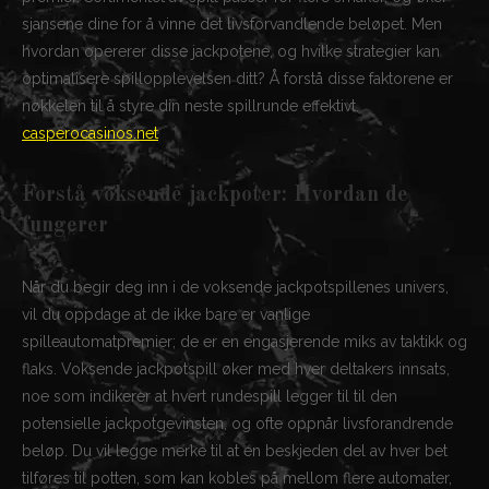
sjansene dine for å vinne det livsforvandlende beløpet. Men
hvordan opererer disse jackpotene, og hvilke strategier kan
optimalisere spillopplevelsen ditt? Å forstå disse faktorene er
nøkkelen til å styre din neste spillrunde effektivt.
casperocasinos.net
Forstå voksende jackpoter: Hvordan de
fungerer
Når du begir deg inn i de voksende jackpotspillenes univers,
vil du oppdage at de ikke bare er vanlige
spilleautomatpremier; de er en engasjerende miks av taktikk og
flaks. Voksende jackpotspill øker med hver deltakers innsats,
noe som indikerer at hvert rundespill legger til til den
potensielle jackpotgevinsten, og ofte oppnår livsforandrende
beløp. Du vil legge merke til at en beskjeden del av hver bet
tilføres til potten, som kan kobles på mellom flere automater,