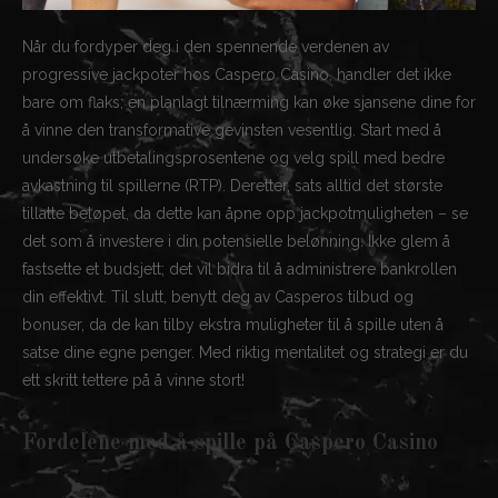
Når du fordyper deg i den spennende verdenen av
progressive jackpoter hos Caspero Casino, handler det ikke
bare om flaks; en planlagt tilnærming kan øke sjansene dine for
å vinne den transformative gevinsten vesentlig. Start med å
undersøke utbetalingsprosentene og velg spill med bedre
avkastning til spillerne (RTP). Deretter, sats alltid det største
tillatte beløpet, da dette kan åpne opp jackpotmuligheten – se
det som å investere i din potensielle belønning. Ikke glem å
fastsette et budsjett; det vil bidra til å administrere bankrollen
din effektivt. Til slutt, benytt deg av Casperos tilbud og
bonuser, da de kan tilby ekstra muligheter til å spille uten å
satse dine egne penger. Med riktig mentalitet og strategi er du
ett skritt tettere på å vinne stort!
Fordelene med å spille på Caspero Casino