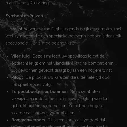
realistische 3D-ervaring.
Symbool en Prijzen
Het symboolverhaal van Flight Legends is rijk en complex, met
veel symbolen die een specifieke betekenis hebben tijdens elk
speelrondje. Hier zijn de belangrijkste:
Vliegtuig
: Deze simuleert uw spelvliegtuig dat de
opdracht krijgt om het vijandelijke land te bombarderen.
Elk gewonnen gevecht draagt bij aan een hogere winst.
Piloot
: De piloot is uw karakter, die u de hele tijd door
het speelproces volgt.
Torpedoboekjes en bommen
: Deze symbolen
verwijzen naar de wapens die in uw vliegtuig worden
gebruikt bij bombardementen. Ze hebben hogere
waarde dan andere symbooltallen.
Bommenwerpers
: Dit is een speciaal symbool dat
tijdens het speelrondje wordt geactiveerd en je extra