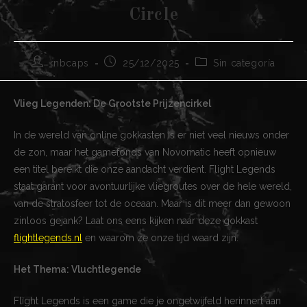
Circle
Autor
Publicación
Categoría
rnbcaps
25/12/2025
Sin categoría
de
de
de
la
la
la
entrada:
entrada:
entrada:
Vlieg Legenden: De Grootste Prijzencirkel
In de wereld van online gokkasten is er niet veel nieuws onder
de zon, maar het gamefonds van Novomatic heeft opnieuw
een titel bereikt die onze aandacht verdient. Flight Legends
staat garant voor avontuurlijke vliegroutes over de hele wereld,
van de stratosfeer tot de oceaan. Maar is dit meer dan gewoon
zinloos gejank? Laat ons eens kijken naar deze gokkast
flightlegends.nl
en waarom ze onze tijd waard zijn.
Het Thema: Vluchtlegende
Flight Legends is een game die je ongetwijfeld herinnert aan