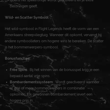
beloningen geeft.
Wild- en Scatter Symbool
Het wild-symbool in Flight Legends heeft de vorm van een
Amerikaans streepvliegtuig. Wanneer dit opkomt, vervangt hij
andere symboolleters om hogere wins te bereiken. De scatter
is het bommenwerpers-symbool.
Bonusfuncties:
Free Spins
: Bij het winnen van de bonusspel krijg je een
bepaald aantal vrije spins.
Bombardementssysteem
: Wordt geactiveerd wanneer
er drie of meer bommenwerpers in combinatie
opkomen. Elk gewonnen bombardement levert een
hogere prijs in.