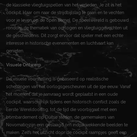
de klassieke vliegtuigspellen van het verleden. Je zit in het
cockpit, klaar om naar de strijdbijlslag te gaan en te vechten
voor je leven op de open hemel. De speelwereld is gebouwd
rondom de thematiek van oorlogen en vliegtuiggevechten uit
de geschiedenis. Dit zorgt ervoor dat speler met een echte
interesse in historische evenementen en luchtvaart kan
genieten.
Visuele Ontwerp
De visuele voorstelling is gebaseerd op realistische
schetsingen van het oorlogsgescheuren uit de 19e eeuw. Vanaf
het moment dat je aanvraag wordt geplaatst in een oude
cockpit, waarschijnlijk tijdens een historisch conflict zoals de
Eerste Wereldoorlog, tot de tijd die voorbijgaat met een
bombardement op Duitse steden, de gamemakers van
Novomatic zijn erin geslaagd om indrukwekkende beelden te
maken. Zelfs het uitzicht door de cockpit raampjes geeft een