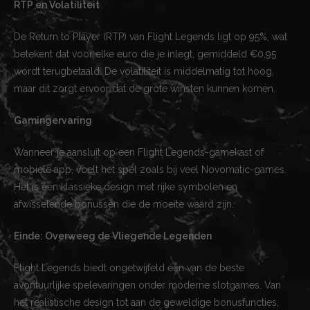
RTP en Volatiliteit
De Return to Player (RTP) van Flight Legends ligt op 95%, wat
betekent dat voor elke euro die je inlegt, gemiddeld €0,95
wordt terugbetaald. De volatiliteit is middelmatig tot hoog,
maar dit zorgt ervoor dat de grote winsten kunnen komen.
Gamingervaring
Wanneer je aansluit op een Flight Legends-gamekast of
mobiele app, voelt het spel zoals bij veel Novomatic-games.
Het is een klassieke design met rijke symbolen en
afwisselende bonussen die de moeite waard zijn.
Einde: Overweeg de Vliegende Legenden
Flight Legends biedt ongetwijfeld één van de beste
avontuurlijke spelevaringen onder moderne slotgames. Van
het realistische design tot aan de geweldige bonusfuncties,