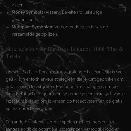
vissen.
Money Symbols (Vissen):
Bevatten willekeurige
geldprijzen.
Multiplier Symbolen:
Verhogen de waarde van de
verzamelde geldprijzen.
Strategieën voor Big Bass Bonanza 1000: Tips &
Tricks
Hoewel Big Bass Bonanza 1000 grotendeels afhankelijk is van
geluk, zijn er toch enkele strategieën die je kunt gebruiken om
je winkansen te vergroten. Een populaire strategie is om de
‘Ante Bet’ functie te gebruiken, waarmee je een extra 50% van je
inzet kunt betalen om je kansen op het activeren van de gratis
spins-ronde te vergroten.
Een andere strategie is om te spelen met een hogere inzet,
aangezien dit de potentiële uitbetalingen verhoogt. Houd er