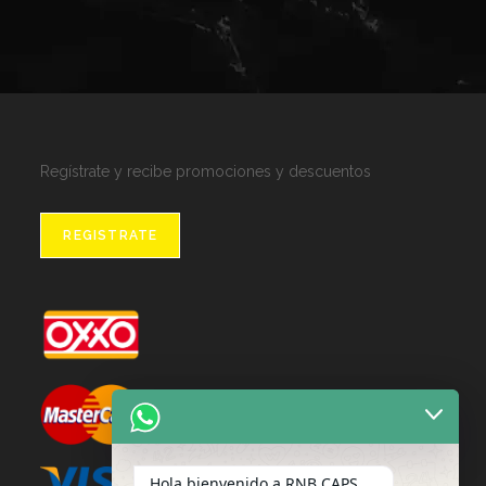
Regístrate y recibe promociones y descuentos
Hola bienvenido a RNB CAPS ,