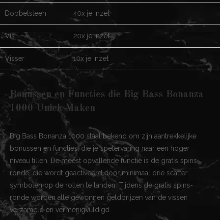
Dobbelsteen
40x je inzet
Vis
20x je inzet
Visser
10x je inzet
Bonussen en Functies die Big Bass Bonanza
1000 Uniek Maken
Big Bass Bonanza 1000 staat bekend om zijn aantrekkelijke
bonussen en functies, die je spelervaring naar een hoger
niveau tillen. De meest opvallende functie is de gratis spins-
ronde, die wordt geactiveerd door minimaal drie scatter
symbolen op de rollen te landen. Tijdens de gratis spins-
ronde worden alle gewonnen geldprijzen van de vissen
verzameld en vermenigvuldigd.