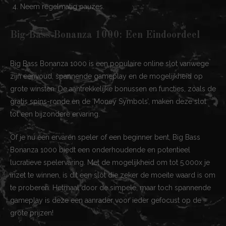
Neem regelmatig pauzes.
Big Bass Bonanza 1000: Een Eindoordeel
Big Bass Bonanza 1000 is een populaire online slot vanwege
zijn eenvoud, spannende gameplay en de mogelijkheid op
grote winsten. De aantrekkelijke bonussen en functies, zoals de
gratis spins-ronde en de ‘Money Symbols’, maken deze slot
tot een bijzondere ervaring.
Of je nu een ervaren speler of een beginner bent, Big Bass
Bonanza 1000 biedt een onderhoudende en potentieel
lucratieve spelervaring. Met de mogelijkheid om tot 5.000x je
inzet te winnen, is dit een slot die zeker de moeite waard is om
te proberen. Hetmaal door de simpele, maar toch spannende
gameplay is deze een aanrader voor ieder gefocust op de
grote prijzen!