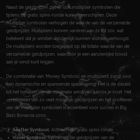
Naast de geldprijzen zijn er ook multiplier symbolen die
tijdens de gratis spins-ronde kunnen verschijnen. Deze
multiplier symbolen verhogen de waarde van de verzamelde
geldprijzen. Multipliers kunnen variëren van 2x tot 10x, wat
betekent dat je winsten aanzienlijk kunnen worden verhoogd.
De multipliers worden toegepast op de totale waarde van de
verzamelde geldprijzen, waardoor je een aanzienlijke boost
aan je winst kunt krijgen.
De combinatie van ‘Money Symbols’ en multipliers zorgt voor
een dynamische en spannende spelervaring. Het is de sleutel
tot het behalen van de maximale winst van 5.000x je inzet. Het
verzamelen van zo veel mogelijk geldprijzen en het profiteren
van de multiplier symbolen is essentieel voor succes in Big
Bass Bonanza 1000.
Scatter Symbool:
Activeert de gratis spins ronde.
Visser Symbool:
Verzamelt de geldprijzen van de