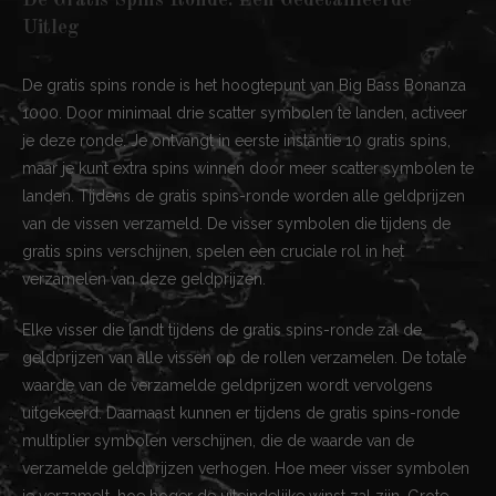
De Gratis Spins Ronde: Een Gedetailleerde
Uitleg
De gratis spins ronde is het hoogtepunt van Big Bass Bonanza
1000. Door minimaal drie scatter symbolen te landen, activeer
je deze ronde. Je ontvangt in eerste instantie 10 gratis spins,
maar je kunt extra spins winnen door meer scatter symbolen te
landen. Tijdens de gratis spins-ronde worden alle geldprijzen
van de vissen verzameld. De visser symbolen die tijdens de
gratis spins verschijnen, spelen een cruciale rol in het
verzamelen van deze geldprijzen.
Elke visser die landt tijdens de gratis spins-ronde zal de
geldprijzen van alle vissen op de rollen verzamelen. De totale
waarde van de verzamelde geldprijzen wordt vervolgens
uitgekeerd. Daarnaast kunnen er tijdens de gratis spins-ronde
multiplier symbolen verschijnen, die de waarde van de
verzamelde geldprijzen verhogen. Hoe meer visser symbolen