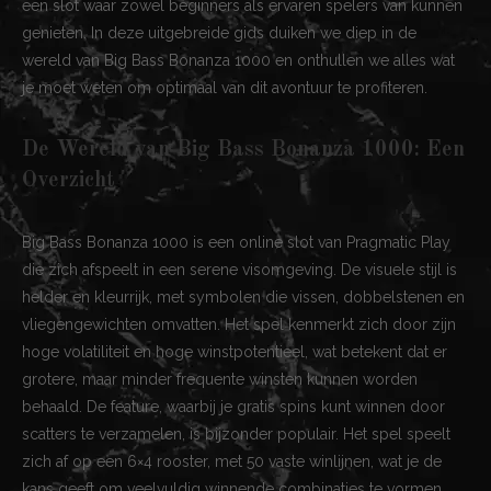
een slot waar zowel beginners als ervaren spelers van kunnen
genieten. In deze uitgebreide gids duiken we diep in de
wereld van Big Bass Bonanza 1000 en onthullen we alles wat
je moet weten om optimaal van dit avontuur te profiteren.
De Wereld van Big Bass Bonanza 1000: Een
Overzicht
Big Bass Bonanza 1000 is een online slot van Pragmatic Play
die zich afspeelt in een serene visomgeving. De visuele stijl is
helder en kleurrijk, met symbolen die vissen, dobbelstenen en
vliegengewichten omvatten. Het spel kenmerkt zich door zijn
hoge volatiliteit en hoge winstpotentieel, wat betekent dat er
grotere, maar minder frequente winsten kunnen worden
behaald. De feature, waarbij je gratis spins kunt winnen door
scatters te verzamelen, is bijzonder populair. Het spel speelt
zich af op een 6×4 rooster, met 50 vaste winlijnen, wat je de
kans geeft om veelvuldig winnende combinaties te vormen.