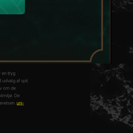
 en tryg
t udvalg af spil
elv om de
ilmiljø. De
levelsen.
uni-