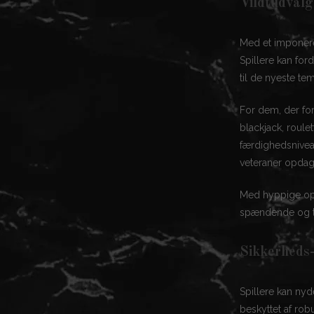
Vildtudvalg
Med et imponeren
Spillere kan ford
til de nyeste te
For dem, der for
blackjack, roule
færdighedsnivea
veteraner opdage
Med hyppige opd
spændende og til
Sikkerheds-
Spillere kan nyd
beskyttet af robu