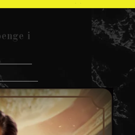
penge i