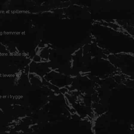
e, at spillernes
 og fremmer et
e, at alle spil
t levere en
 er i trygge