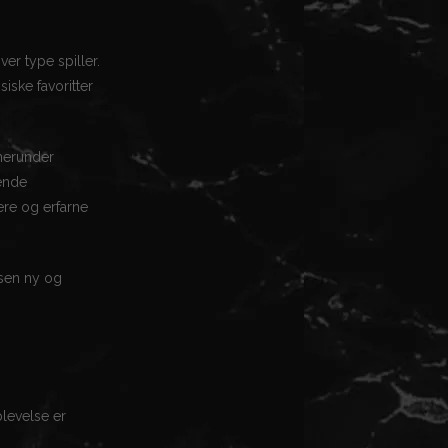
er type spiller.
siske favoritter
 herunder
rende
ere og erfarne
sen ny og
plevelse er