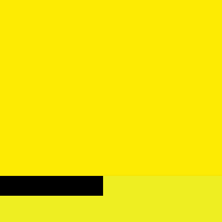
CIÓN RICO O MUERT0 2.0