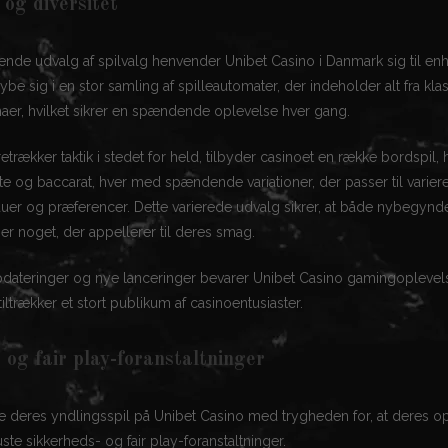
 og diversitet
de udvalg af spilvalg henvender Unibet Casino i Danmark sig til enhv
ybe sig i en stor samling af spilleautomater, der indeholder alt fra klas
maer, hvilket sikrer en spændende oplevelse hver gang.
etrækker taktik i stedet for held, tilbyder casinoet en række bordspil,
tte og baccarat, hver med spændende variationer, der passer til varie
uer og præferencer. Dette varierede udvalg sikrer, at både nybegynd
r noget, der appellerer til deres smag.
ateringer og nye lanceringer bevarer Unibet Casino gamingoplevel
trækker et stort publikum af casinoentusiaster.
 og fair play-foranstaltninger
e deres yndlingsspil på Unibet Casino med trygheden for, at deres o
ste sikkerheds- og fair play-foranstaltninger.