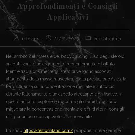
Approfondimenti e Consigli
Applicativi
Autor
Publicación
Categoría
rnbcaps
21/12/2025
Sin categoría
de
de
de
la
la
la
entrada:
entrada:
entrada:
Nell’ambito del fitness e del bodybuilding, l’uso degli steroidi
anabolizzanti è un argomento frequentemente dibattuto.
Mentre tradizionalmente gli steroidi vengono associati
all’aumento della massa muscolare e alla prestazione fisica, la
loro influenza sulla concentrazione mentale e sul focus
durante l’allenamento è un aspetto altrettanto significativo. In
questo articolo, esploreremo come gli steroidi possono
migliorare la concentrazione mentale e offrirti alcuni consigli
utili per un uso consapevole e responsabile.
Lo shop
https://testomilano.com/
propone l’intera gamma