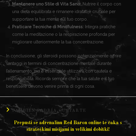
Mantenere uno Stile di Vita Sano:
Nutrire il corpo con
una dieta equilibrata e rimanere idratati è cruciale per
supportare la tua mente e il tuo corpo.
Praticare Tecniche di Mindfulness:
Integra pratiche
come la meditazione o la respirazione profonda per
migliorare ulteriormente la tua concentrazione.
In conclusione, gli steroidi possono potenzialmente offrire
vantaggi in termini di concentrazione mentale durante
l’allenamento, ma è essenziale utilizzarli con cautela e
responsabilità. Ricorda sempre che la tua salute e il tuo
benessere devono venire prima di ogni cosa.
TAMBIÉN PODRÍA GUSTARTE
Prepusti se adrenalinu Red Baron online te čaka s
strateškimi misijami in velikimi dobitki!