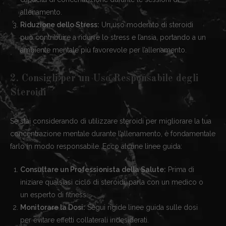
allenamento.
Riduzione dello Stress:
Un uso moderato di steroidi
può contribuire a ridurre lo stress e l’ansia, portando a un
ambiente mentale più favorevole per l’allenamento.
2. Consigli per un Uso Responsabile degli
Steroidi
Se stai considerando di utilizzare steroidi per migliorare la tua
concentrazione mentale durante l’allenamento, è fondamentale
farlo in modo responsabile. Ecco alcune linee guida:
Consultare un Professionista della Salute:
Prima di
iniziare qualsiasi ciclo di steroidi, parla con un medico o
un esperto di fitness.
Monitorare la Dosi:
Segui rigide linee guida sulle dosi
per evitare effetti collaterali indesiderati.